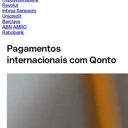
Revolut
Intesa Sanpaolo
Unicredit
Barclays
ABN AMRO
Rabobank
Pagamentos
internacionais com Qonto