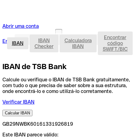
Abrir uma conta
Encontrar
IBAN
IBAN
Calculadora
Entrar
Abrir uma conta
IBAN
código
Checker
IBAN
SWIFT/BIC
IBAN de TSB Bank
Calcule ou verifique o IBAN de TSB Bank gratuitamente,
com tudo o que precisa de saber sobre a sua estrutura,
onde encontrá-lo e como utilizá-lo corretamente.
Verificar IBAN
Calcular IBAN
GB29NWBK60161331926819
Este IBAN parece válido: