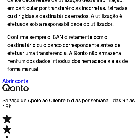
danos decorrentes da utilização desta informação,
comissões adicionais.
ser verificada pelo próprio TSB Bank ou através de uma
em particular por transferências incorretas, falhadas
transferência de teste.
Recomendação
: verifique cada IBAN antes de efetuar uma
ou dirigidas a destinatários errados. A utilização é
transferência com o nosso IBAN Checker gratuito e, em caso
efetuada sob a responsabilidade do utilizador.
de dúvida, confirme-o diretamente com o destinatário. Esta
precaução é especialmente importante com montantes
Confirme sempre o IBAN diretamente com o
elevados ou em novas relações comerciais.
destinatário ou o banco correspondente antes de
efetuar uma transferência. A Qonto não armazena
nenhum dos dados introduzidos nem acede a eles de
forma manual.
Abrir conta
Serviço de Apoio ao Cliente 5 dias por semana - das 9h às
19h.