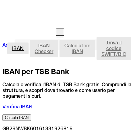
Trova il
IBAN
Accedi
IBAN
Calcolatore
Avvia la procedura
IBAN
codice
Checker
IBAN
SWIFT/BIC
IBAN per TSB Bank
Calcola o verifica l'IBAN di TSB Bank gratis. Comprendi la
struttura, e scopri dove trovarlo e come usarlo per
pagamenti sicuri.
Verifica IBAN
Calcola IBAN
GB29NWBK60161331926819