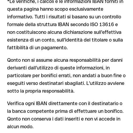
*Le verifiche, i calcoli e le informazioni IBAN forniti in
valida.
dei fondi
questa pagina hanno scopo esclusivamente
Il tuo istituto avvia su richiesta una procedura di richiamo
informativo. Tutti i risultati si basano su un controllo
Il rimborso non è però garantito, soprattutto se il
formale della struttura IBAN secondo ISO 13616 e
Dal 9 ottobre 2025, prima della conferma del pagamento, la
destinatario ha già prelevato il denaro
non costituiscono alcuna dichiarazione sull'effettiva
tua banca verifica la
corrispondenza tra l'IBAN e il nome del
beneficiario
e te lo comunica. Questo controllo non blocca il
Per i bonifici internazionali fuori dall'area SEPA, il recupero è
esistenza di un conto, sull'identità del titolare o sulla
pagamento, la decisione finale resta tua, e non si applica ai
molto più complesso e comporta commissioni aggiuntive
fattibilità di un pagamento.
bonifici al di fuori dell'area SEPA.
Nota sulla Verifica del Beneficiario (VoP)
: dal 2025, per i
Qonto non si assume alcuna responsabilità per danni
bonifici SEPA in euro, prima della conferma del pagamento la
derivanti dall'utilizzo di queste informazioni, in
tua banca verifica la corrispondenza tra l'IBAN e il nome del
Consiglio
: chiedi al destinatario di confermare l'IBAN per
particolare per bonifici errati, non andati a buon fine o
beneficiario. Se i dati non coincidono, ricevi un avviso che ti
iscritto, soprattutto in caso di nuovi rapporti commerciali o
consente di individuare l'errore prima di procedere. Questo
eseguiti verso destinatari sbagliati. L'utilizzo avviene
importi elevati. L'esistenza di un conto può essere verificata
controllo non blocca il pagamento, la decisione finale resta
sotto la propria responsabilità.
esclusivamente da TSB Bank stessa o tramite un bonifico di
tua, e non si applica ai bonifici al di fuori dell'area SEPA.
prova.
Verifica ogni IBAN direttamente con il destinatario o
la banca competente prima di effettuare un bonifico.
Consiglio
: verifica ogni IBAN prima di un bonifico con il nostro
Qonto non conserva i dati inseriti e non vi accede in
IBAN Checker gratuito, e in caso di dubbio confermalo con il
alcun modo.
destinatario. Questa attenzione è fondamentale soprattutto