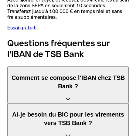
de la zone SEPA en seulement 10 secondes.
Transférez jusqu'à 100 000 € en temps réel et sans
frais supplémentaires.
Essai gratuit
Questions fréquentes sur
l'IBAN de TSB Bank
Comment se compose l'IBAN chez TSB
Bank ?
L'IBAN au Royaume-Uni se compose exactement de 22
Ai-je besoin du BIC pour les virements
caractères et comprend trois éléments :
vers TSB Bank ?
Code pays (positions 1–2) : GB identifie Royaume-Uni selon
la norme ISO 3166-1.