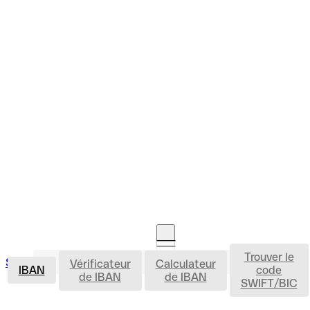
Trouver le
IBAN
Se connecter
Vérificateur
Calculateur
Ouvrir un compte
IBAN
code
de IBAN
de IBAN
SWIFT/BIC