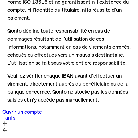
norme ISO 13616 et ne garantissent ni l’existence du
demande
compte, ni l’identité du titulaire, ni la réussite d’un
le remboursement n’est pas garanti, surtout si les fonds ont
paiement.
déjà été retirés
pour les virements hors SEPA, la récupération est plus
Qonto décline toute responsabilité en cas de
complexe et peut entraîner des frais
dommages résultant de l’utilisation de ces
informations, notamment en cas de virements erronés,
Recommandation
: vérifiez systématiquement chaque IBAN
avant un virement (via un outil de vérification) et confirmez-le
échoués ou effectués vers un mauvais destinataire.
directement auprès du bénéficiaire en cas de doute. Cette
L’utilisation se fait sous votre entière responsabilité.
précaution est essentielle, en particulier pour des montants
élevés ou de nouvelles relations commerciales.
Veuillez vérifier chaque IBAN avant d’effectuer un
virement, directement auprès du bénéficiaire ou de la
banque concernée. Qonto ne stocke pas les données
saisies et n’y accède pas manuellement.
Ouvrir un compte
Tarifs