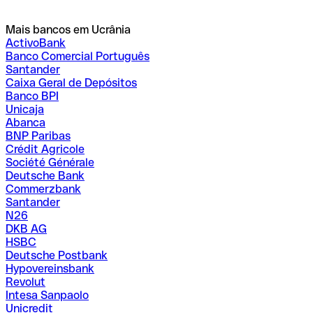
Mais bancos em Ucrânia
ActivoBank
Banco Comercial Português
Santander
Caixa Geral de Depósitos
Banco BPI
Unicaja
Abanca
BNP Paribas
Crédit Agricole
Société Générale
Deutsche Bank
Commerzbank
Santander
N26
DKB AG
HSBC
Deutsche Postbank
Hypovereinsbank
Revolut
Intesa Sanpaolo
Unicredit