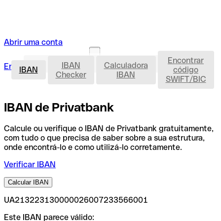
Abrir uma conta
Encontrar
IBAN
IBAN
Calculadora
Entrar
Abrir uma conta
IBAN
código
Checker
IBAN
SWIFT/BIC
IBAN de Privatbank
Calcule ou verifique o IBAN de Privatbank gratuitamente,
com tudo o que precisa de saber sobre a sua estrutura,
onde encontrá-lo e como utilizá-lo corretamente.
Verificar IBAN
Calcular IBAN
UA213223130000026007233566001
Este IBAN parece válido: