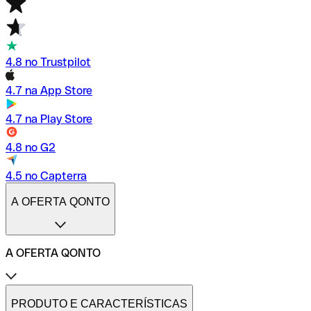
4.8 no Trustpilot
4.7 na App Store
4.7 na Play Store
4.8 no G2
4.5 no Capterra
A OFERTA QONTO
A OFERTA QONTO
Tarifas
Conta profissional online
PRODUTO E CARACTERÍSTICAS