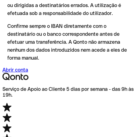
transferência de teste.
Recomendação
: verifique cada IBAN antes de efetuar uma
ou dirigidas a destinatários errados. A utilização é
transferência com o nosso IBAN Checker gratuito e, em caso
efetuada sob a responsabilidade do utilizador.
de dúvida, confirme-o diretamente com o destinatário. Esta
precaução é especialmente importante com montantes
Confirme sempre o IBAN diretamente com o
elevados ou em novas relações comerciais.
destinatário ou o banco correspondente antes de
efetuar uma transferência. A Qonto não armazena
nenhum dos dados introduzidos nem acede a eles de
forma manual.
Abrir conta
Serviço de Apoio ao Cliente 5 dias por semana - das 9h às
19h.