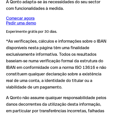
coincidirem, o sistema bancário deteta o erro
A Qonto adapta-se às necessidades do seu sector
automaticamente e rejeita a transferência. O dinheiro não
com funcionalidades à medida.
sai da sua conta, sem prejuízo financeiro.
❌ Que a conta exista realmente no Privatbank
Nota
: em transferências em moeda estrangeira (por ex. USD,
Começar agora
Pedir uma demo
GBP) podem aplicar-se comissões de câmbio adicionais.
❌ Que a conta esteja ativa e possa receber pagamentos
Consulte previamente as condições em vigor com o
IBAN formalmente válido mas incorreto:
aqui a situação é
❌ Que o titular indicado seja o correto
Experimente grátis por 30 dias.
Privatbank.
mais delicada. Se o IBAN contiver um erro tipográfico que
Por que é relevante:
*As verificações, cálculos e informações sobre o IBAN
gere outra combinação formalmente válida, a transferência
é executada para uma conta alheia. Neste caso:
disponíveis nesta página têm uma finalidade
exclusivamente informativa. Todos os resultados
O banco destinatário é obrigado a colaborar na
Um IBAN pode passar todos os controlos matemáticos e não
baseiam-se numa verificação formal da estrutura do
recuperação dos fundos;
corresponder a nenhuma conta real. Por exemplo, se foram
IBAN em conformidade com a norma ISO 13616 e não
A sua instituição pode iniciar um processo de reclamação a
transpostos dígitos e a combinação resultante é formalmente
constituem qualquer declaração sobre a existência
seu pedido;
válida.
real de uma conta, a identidade do titular ou a
A devolução não está garantida, especialmente se o
viabilidade de um pagamento.
destinatário já tiver utilizado o dinheiro
Recomendação
: peça ao destinatário que confirme o IBAN
Em transferências internacionais fora do espaço SEPA, a
A Qonto não assume qualquer responsabilidade pelos
por escrito, especialmente em novas relações comerciais ou
recuperação é consideravelmente mais complexa e implica
com montantes elevados. A existência de uma conta só pode
danos decorrentes da utilização desta informação,
comissões adicionais.
ser verificada pelo próprio Privatbank ou através de uma
em particular por transferências incorretas, falhadas