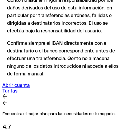
Qonto no asume ninguna responsabilidad por los
En transferencias internacionales fuera del espacio SEPA, la
daños derivados del uso de esta información, en
recuperación es considerablemente más compleja y
conlleva
particular por transferencias erróneas, fallidas o
comisiones
.
dirigidas a destinatarios incorrectos. El uso se
efectúa bajo la responsabilidad del usuario.
Recomendación
: Verifica cada IBAN antes de una
transferencia con nuestro IBAN Checker gratuito y, en caso
Confirma siempre el IBAN directamente con el
de duda, confírmalo directamente con el destinatario. Esta
destinatario o el banco correspondiente antes de
precaución es especialmente importante con importes
efectuar una transferencia. Qonto no almacena
elevados o nuevas relaciones comerciales.
ninguno de los datos introducidos ni accede a ellos
de forma manual.
Abrir cuenta
Tarifas
Encuentra el mejor plan para las necesidades de tu negocio.
4.7