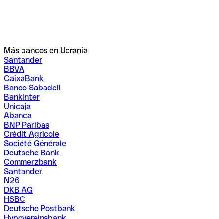
Más bancos en Ucrania
Santander
BBVA
CaixaBank
Banco Sabadell
Bankinter
Unicaja
Abanca
BNP Paribas
Crédit Agricole
Société Générale
Deutsche Bank
Commerzbank
Santander
N26
DKB AG
HSBC
Deutsche Postbank
Hypovereinsbank