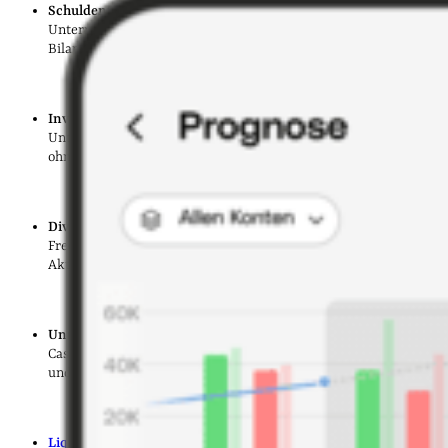
Schuldentilgung
: Mit einem hohen Free Cashflow können
Unternehmen Schulden schneller zurückzahlen und ihre
Bilanz verbessern.
Investitionen
: Frei verfügbare Mittel ermöglichen es
Unternehmen, in Wachstum und Innovationen zu investieren,
ohne auf externe Finanzierung angewiesen zu sein.
Dividendenzahlungen
: Aktionäre profitieren von einem hohen
Free Cashflow durch mögliche Dividendenausschüttungen oder
Aktienrückkäufe.
Unternehmensbewertung
: Für Investoren ist der Free
Cashflow ein wichtiger Indikator für die finanzielle Gesundheit
und Zukunftsfähigkeit eines Unternehmens.
Liquiditätsplanung
: Der Free Cashflow hilft bei der