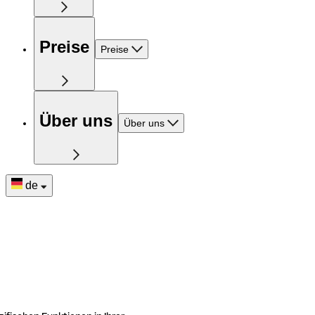
Preise
Preise
Über uns
Über uns
de