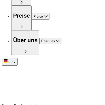
Preise
Preise
Über uns
Über uns
de