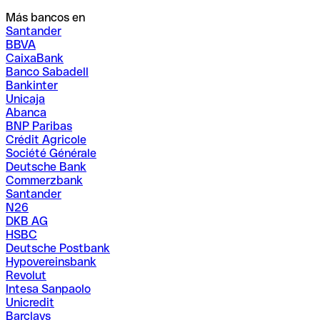
Más bancos en
Santander
BBVA
CaixaBank
Banco Sabadell
Bankinter
Unicaja
Abanca
BNP Paribas
Crédit Agricole
Société Générale
Deutsche Bank
Commerzbank
Santander
N26
DKB AG
HSBC
Deutsche Postbank
Hypovereinsbank
Revolut
Intesa Sanpaolo
Unicredit
Barclays