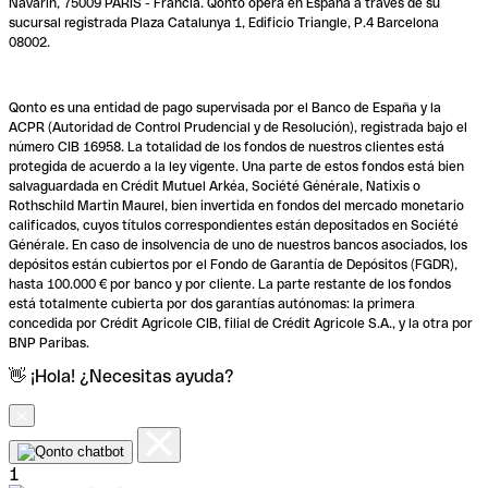
Navarin, 75009 PARÍS - Francia. Qonto opera en España a través de su
sucursal registrada Plaza Catalunya 1, Edificio Triangle, P.4 Barcelona
08002.
Qonto es una entidad de pago supervisada por el Banco de España y la
ACPR (Autoridad de Control Prudencial y de Resolución), registrada bajo el
número CIB 16958. La totalidad de los fondos de nuestros clientes está
protegida de acuerdo a la ley vigente. Una parte de estos fondos está bien
salvaguardada en Crédit Mutuel Arkéa, Société Générale, Natixis o
Rothschild Martin Maurel, bien invertida en fondos del mercado monetario
calificados, cuyos títulos correspondientes están depositados en Société
Générale. En caso de insolvencia de uno de nuestros bancos asociados, los
depósitos están cubiertos por el Fondo de Garantía de Depósitos (FGDR),
hasta 100.000 € por banco y por cliente. La parte restante de los fondos
está totalmente cubierta por dos garantías autónomas: la primera
concedida por Crédit Agricole CIB, filial de Crédit Agricole S.A., y la otra por
BNP Paribas.
👋 ¡Hola! ¿Necesitas ayuda?
1