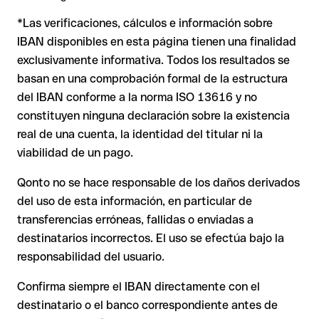
situación es más delicada. Si el IBAN contiene un error que
relaciones comerciales o con importes elevados.
*Las verificaciones, cálculos e información sobre
casualmente forma otra combinación formalmente válida, la
Nota
: en transferencias en divisas extranjeras (por ejemplo,
transferencia se ejecuta hacia una cuenta ajena. En ese caso:
USD o GBP) pueden aplicarse comisiones de cambio
IBAN disponibles en esta página tienen una finalidad
adicionales. Consulta previamente las condiciones vigentes
exclusivamente informativa. Todos los resultados se
con Issue with interpolation.
basan en una comprobación formal de la estructura
El banco receptor está obligado a colaborar en la
del IBAN conforme a la norma ISO 13616 y no
recuperación de los fondos.
constituyen ninguna declaración sobre la existencia
Tu entidad puede iniciar un proceso de reclamación a
real de una cuenta, la identidad del titular ni la
petición tuya.
viabilidad de un pago.
La devolución no está garantizada, especialmente si el
destinatario ya ha retirado el dinero.
Qonto no se hace responsable de los daños derivados
del uso de esta información, en particular de
En transferencias internacionales fuera del área SEPA,
la recuperación es considerablemente más compleja y
transferencias erróneas, fallidas o enviadas a
conlleva comisiones adicionales.
destinatarios incorrectos. El uso se efectúa bajo la
responsabilidad del usuario.
Recomendación
: Verifica siempre el IBAN antes de una
Confirma siempre el IBAN directamente con el
transferencia con nuestro
Verificador de IBAN
gratuito y, en
destinatario o el banco correspondiente antes de
caso de duda, confírmalo directamente con el destinatario.