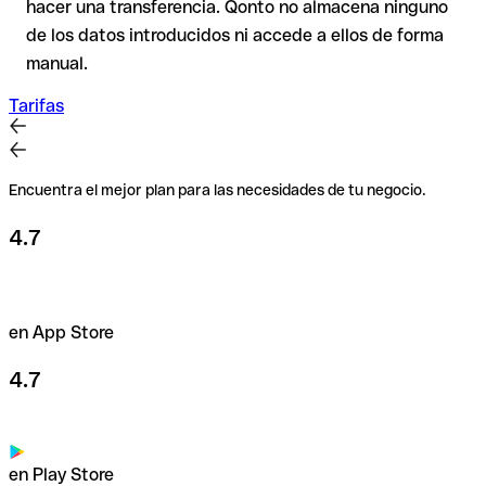
hacer una transferencia. Qonto no almacena ninguno
Esta precaución es especialmente importante con importes
de los datos introducidos ni accede a ellos de forma
elevados o en nuevas relaciones comerciales.
manual.
Tarifas
Encuentra el mejor plan para las necesidades de tu negocio.
4.7
en App Store
4.7
en Play Store