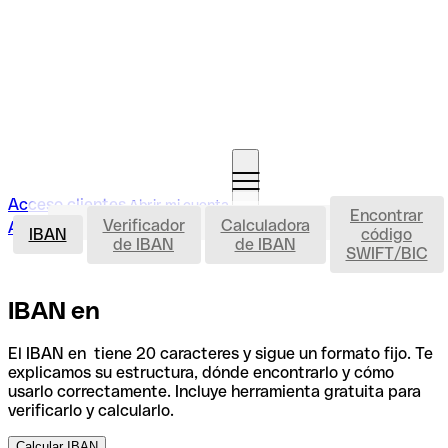
Acceso clientes
Abrir mi cuenta
Encontrar
IBAN
Verificador
Calculadora
Abrir mi cuenta
IBAN
código
de IBAN
de IBAN
SWIFT/BIC
IBAN en
El IBAN en tiene 20 caracteres y sigue un formato fijo. Te
explicamos su estructura, dónde encontrarlo y cómo
usarlo correctamente. Incluye herramienta gratuita para
verificarlo y calcularlo.
Calcular IBAN