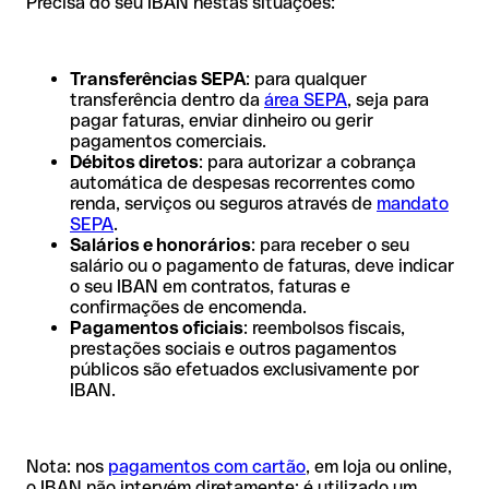
Precisa do seu IBAN nestas situações:
Transferências SEPA
: para qualquer
transferência dentro da
área SEPA
, seja para
pagar faturas, enviar dinheiro ou gerir
pagamentos comerciais.
Débitos diretos
: para autorizar a cobrança
automática de despesas recorrentes como
renda, serviços ou seguros através de
mandato
SEPA
.
Salários e honorários
: para receber o seu
salário ou o pagamento de faturas, deve indicar
o seu IBAN em contratos, faturas e
confirmações de encomenda.
Pagamentos oficiais
: reembolsos fiscais,
prestações sociais e outros pagamentos
públicos são efetuados exclusivamente por
IBAN.
Nota: nos
pagamentos com cartão
, em loja ou online,
o IBAN não intervém diretamente; é utilizado um