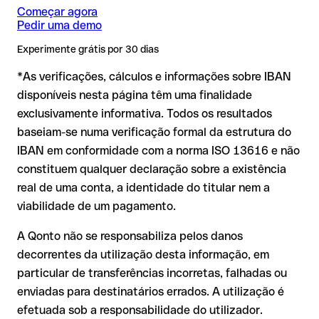
novas relações comerciais ou com montantes elevados.
Issue with interpolation.
Começar agora
Pedir uma demo
IBAN formalmente válido mas incorreto:
aqui a situação é
Experimente grátis por 30 dias
mais delicada. Se o IBAN contiver um erro que por acaso
*As verificações, cálculos e informações sobre IBAN
forma outra combinação formalmente válida, a
transferência é executada para uma conta alheia. Nesse
disponíveis nesta página têm uma finalidade
caso:
exclusivamente informativa. Todos os resultados
O banco destinatário é obrigado a colaborar na
baseiam-se numa verificação formal da estrutura do
recuperação dos fundos
IBAN em conformidade com a norma ISO 13616 e não
A sua instituição pode iniciar um processo de reclamação a
constituem qualquer declaração sobre a existência
seu pedido
real de uma conta, a identidade do titular nem a
A devolução não está garantida, especialmente se o
viabilidade de um pagamento.
destinatário já tiver levantado o dinheiro
A Qonto não se responsabiliza pelos danos
Em transferências internacionais fora da área SEPA, a
decorrentes da utilização desta informação, em
recuperação é consideravelmente mais complexa e implica
comissões adicionais
particular de transferências incorretas, falhadas ou
enviadas para destinatários errados. A utilização é
Recomendação
: verifique sempre o IBAN antes de uma
efetuada sob a responsabilidade do utilizador.
transferência com o nosso IBAN Checker gratuito e, em caso