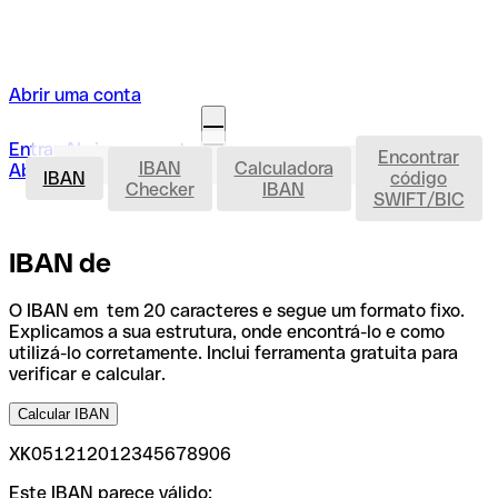
Abrir uma conta
Entrar
Abrir uma conta
Encontrar
IBAN
IBAN
Calculadora
Abrir a minha conta
IBAN
código
Checker
IBAN
SWIFT/BIC
IBAN de
O IBAN em tem 20 caracteres e segue um formato fixo.
Explicamos a sua estrutura, onde encontrá-lo e como
utilizá-lo corretamente. Inclui ferramenta gratuita para
verificar e calcular.
Calcular IBAN
XK051212012345678906
Este IBAN parece válido: