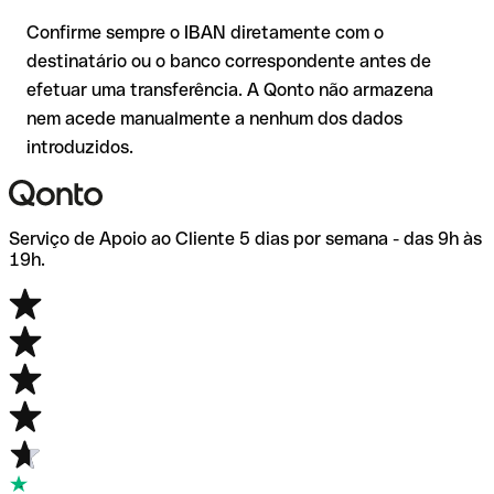
de dúvida, confirme-o diretamente com o destinatário. Esta
Confirme sempre o IBAN diretamente com o
precaução é especialmente importante com montantes
destinatário ou o banco correspondente antes de
elevados ou em novas relações comerciais.
efetuar uma transferência. A Qonto não armazena
nem acede manualmente a nenhum dos dados
introduzidos.
Serviço de Apoio ao Cliente 5 dias por semana - das 9h às
19h.