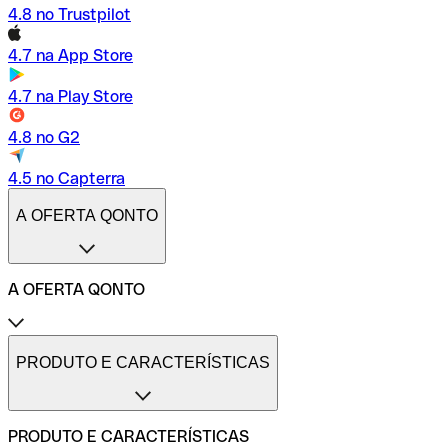
4.8 no Trustpilot
4.7 na App Store
4.7 na Play Store
4.8 no G2
4.5 no Capterra
A OFERTA QONTO
A OFERTA QONTO
Tarifas
Conta profissional online
PRODUTO E CARACTERÍSTICAS
Conta profissional freelance
Conta profissional para pequenas empresas
Conta profissional para médias empresas
PRODUTO E CARACTERÍSTICAS
Métodos de pagamento