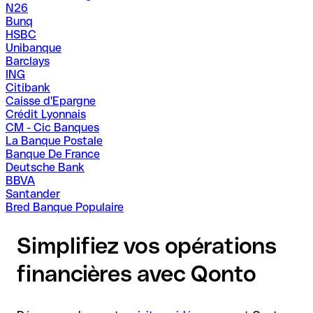
N26
Bunq
HSBC
Unibanque
Barclays
ING
Citibank
Caisse d'Epargne
Crédit Lyonnais
CM - Cic Banques
La Banque Postale
Banque De France
Deutsche Bank
BBVA
Santander
Bred Banque Populaire
Simplifiez vos opérations
financières avec Qonto