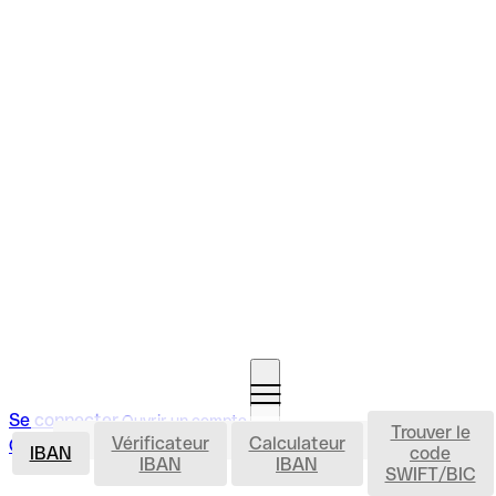
Se connecter
Ouvrir un compte
Trouver le
IBAN
Vérificateur
Calculateur
Ouvrir un compte
IBAN
code
IBAN
IBAN
SWIFT/BIC