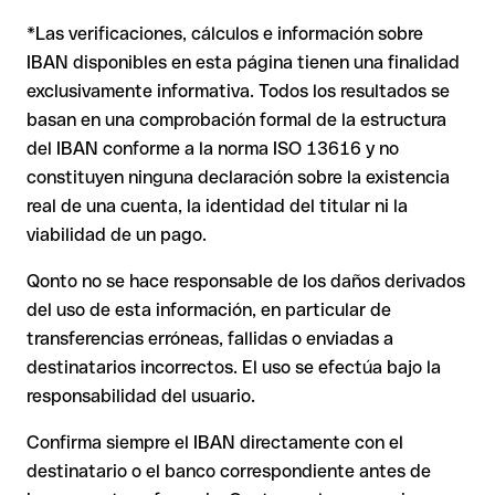
situación es más delicada. Si el IBAN contiene un error que
relaciones comerciales o con importes elevados.
*Las verificaciones, cálculos e información sobre
casualmente forma otra combinación formalmente válida, la
Nota
: en transferencias en divisas extranjeras (por ejemplo,
transferencia se ejecuta hacia una cuenta ajena. En ese caso:
USD o GBP) pueden aplicarse comisiones de cambio
IBAN disponibles en esta página tienen una finalidad
adicionales. Consulta previamente las condiciones vigentes
exclusivamente informativa. Todos los resultados se
con Issue with interpolation.
basan en una comprobación formal de la estructura
El banco receptor está obligado a colaborar en la
del IBAN conforme a la norma ISO 13616 y no
recuperación de los fondos.
constituyen ninguna declaración sobre la existencia
Tu entidad puede iniciar un proceso de reclamación a
real de una cuenta, la identidad del titular ni la
petición tuya.
viabilidad de un pago.
La devolución no está garantizada, especialmente si el
destinatario ya ha retirado el dinero.
Qonto no se hace responsable de los daños derivados
del uso de esta información, en particular de
En transferencias internacionales fuera del área SEPA,
la recuperación es considerablemente más compleja y
transferencias erróneas, fallidas o enviadas a
conlleva comisiones adicionales.
destinatarios incorrectos. El uso se efectúa bajo la
responsabilidad del usuario.
Recomendación
: Verifica siempre el IBAN antes de una
Confirma siempre el IBAN directamente con el
transferencia con nuestro
Verificador de IBAN
gratuito y, en
destinatario o el banco correspondiente antes de
caso de duda, confírmalo directamente con el destinatario.