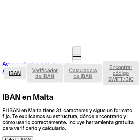
Acceso clientes
Abrir mi cuenta
Encontrar
IBAN
Verificador
Calculadora
Abrir mi cuenta
IBAN
código
de IBAN
de IBAN
SWIFT/BIC
IBAN en Malta
El IBAN en Malta tiene 31 caracteres y sigue un formato
fijo. Te explicamos su estructura, dónde encontrarlo y
cómo usarlo correctamente. Incluye herramienta gratuita
para verificarlo y calcularlo.
Calcular IBAN