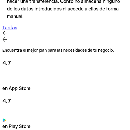
hacer una transferencia. Qonto no almacena ninguno
Esta precaución es especialmente importante con importes
de los datos introducidos ni accede a ellos de forma
elevados o en nuevas relaciones comerciales.
manual.
Tarifas
Encuentra el mejor plan para las necesidades de tu negocio.
4.7
en App Store
4.7
en Play Store