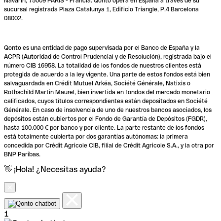
Navarin, 75009 PARÍS - Francia. Qonto opera en España a través de su
sucursal registrada Plaza Catalunya 1, Edificio Triangle, P.4 Barcelona
08002.
Qonto es una entidad de pago supervisada por el Banco de España y la
ACPR (Autoridad de Control Prudencial y de Resolución), registrada bajo el
número CIB 16958. La totalidad de los fondos de nuestros clientes está
protegida de acuerdo a la ley vigente. Una parte de estos fondos está bien
salvaguardada en Crédit Mutuel Arkéa, Société Générale, Natixis o
Rothschild Martin Maurel, bien invertida en fondos del mercado monetario
calificados, cuyos títulos correspondientes están depositados en Société
Générale. En caso de insolvencia de uno de nuestros bancos asociados, los
depósitos están cubiertos por el Fondo de Garantía de Depósitos (FGDR),
hasta 100.000 € por banco y por cliente. La parte restante de los fondos
está totalmente cubierta por dos garantías autónomas: la primera
concedida por Crédit Agricole CIB, filial de Crédit Agricole S.A., y la otra por
BNP Paribas.
👋 ¡Hola! ¿Necesitas ayuda?
1