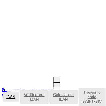
Se connecter
Ouvrir un compte
Trouver le
IBAN
Vérificateur
Calculateur
Ouvrir un compte
IBAN
code
IBAN
IBAN
SWIFT/BIC