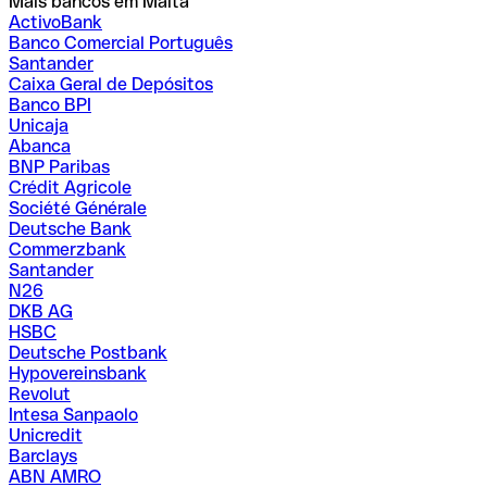
Mais bancos em Malta
ActivoBank
Banco Comercial Português
Santander
Caixa Geral de Depósitos
Banco BPI
Unicaja
Abanca
BNP Paribas
Crédit Agricole
Société Générale
Deutsche Bank
Commerzbank
Santander
N26
DKB AG
HSBC
Deutsche Postbank
Hypovereinsbank
Revolut
Intesa Sanpaolo
Unicredit
Barclays
ABN AMRO