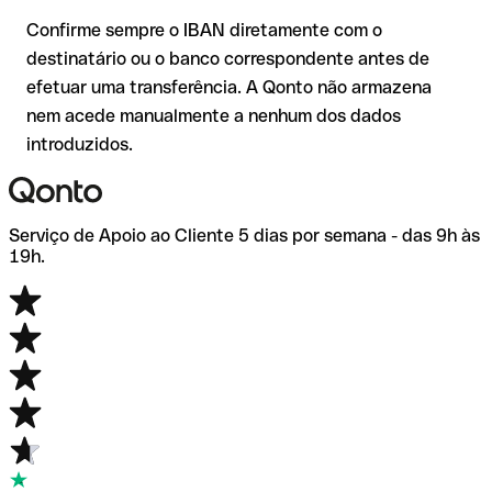
de dúvida, confirme-o diretamente com o destinatário. Esta
Confirme sempre o IBAN diretamente com o
precaução é especialmente importante com montantes
destinatário ou o banco correspondente antes de
elevados ou em novas relações comerciais.
efetuar uma transferência. A Qonto não armazena
nem acede manualmente a nenhum dos dados
introduzidos.
Serviço de Apoio ao Cliente 5 dias por semana - das 9h às
19h.