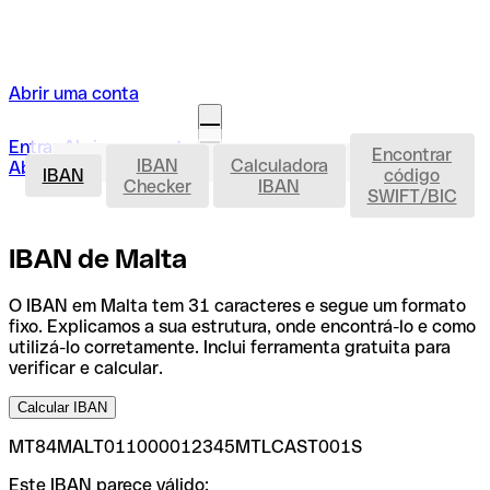
Abrir uma conta
Entrar
Abrir uma conta
Encontrar
IBAN
IBAN
Calculadora
Abrir a minha conta
IBAN
código
Checker
IBAN
SWIFT/BIC
IBAN de Malta
O IBAN em Malta tem 31 caracteres e segue um formato
fixo. Explicamos a sua estrutura, onde encontrá-lo e como
utilizá-lo corretamente. Inclui ferramenta gratuita para
verificar e calcular.
Calcular IBAN
MT84MALT011000012345MTLCAST001S
Este IBAN parece válido: