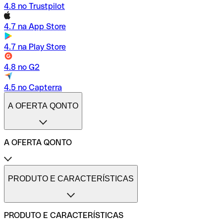
4.8 no Trustpilot
4.7 na App Store
4.7 na Play Store
4.8 no G2
4.5 no Capterra
A OFERTA QONTO
A OFERTA QONTO
Tarifas
Conta profissional online
PRODUTO E CARACTERÍSTICAS
Conta profissional freelance
Conta profissional para pequenas empresas
Conta profissional para médias empresas
PRODUTO E CARACTERÍSTICAS
Métodos de pagamento