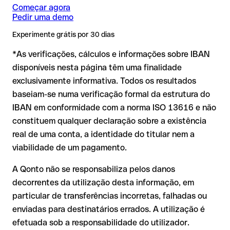
novas relações comerciais ou com montantes elevados.
Issue with interpolation.
Começar agora
Pedir uma demo
IBAN formalmente válido mas incorreto:
aqui a situação é
Experimente grátis por 30 dias
mais delicada. Se o IBAN contiver um erro que por acaso
*As verificações, cálculos e informações sobre IBAN
forma outra combinação formalmente válida, a
transferência é executada para uma conta alheia. Nesse
disponíveis nesta página têm uma finalidade
caso:
exclusivamente informativa. Todos os resultados
O banco destinatário é obrigado a colaborar na
baseiam-se numa verificação formal da estrutura do
recuperação dos fundos
IBAN em conformidade com a norma ISO 13616 e não
A sua instituição pode iniciar um processo de reclamação a
constituem qualquer declaração sobre a existência
seu pedido
real de uma conta, a identidade do titular nem a
A devolução não está garantida, especialmente se o
viabilidade de um pagamento.
destinatário já tiver levantado o dinheiro
A Qonto não se responsabiliza pelos danos
Em transferências internacionais fora da área SEPA, a
decorrentes da utilização desta informação, em
recuperação é consideravelmente mais complexa e implica
comissões adicionais
particular de transferências incorretas, falhadas ou
enviadas para destinatários errados. A utilização é
Recomendação
: verifique sempre o IBAN antes de uma
efetuada sob a responsabilidade do utilizador.
transferência com o nosso IBAN Checker gratuito e, em caso