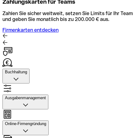
Zahlungskarten für Teams
Zahlen Sie sicher weltweit, setzen Sie Limits für Ihr Team
und geben Sie monatlich bis zu 200.000 € aus.
Firmenkarten entdecken
Buchhaltung
Buchhaltung
Scannen Sie Belege und laden Sie sie in Qonto hoch.
Ausgabenmanagement
Rechnungsabläufe können Sie automatisieren und mit
dem Buchhaltungstool schneller abstimmen.
Ausgabenmanagement
Konto mit Buchhaltung entdecken
Genehmigungen einrichten, Ausgaben verfolgen, Budgets
Online-Firmengründung
und Kartenlimits zuweisen sowie Überweisungen und
Daten exportieren – alles in einer Anwendung.