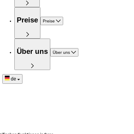
Preise
Preise
Über uns
Über uns
de