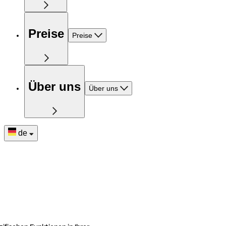
Preise
Preise
Über uns
Über uns
de