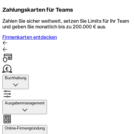
Zahlungskarten für Teams
Zahlen Sie sicher weltweit, setzen Sie Limits für Ihr Team
und geben Sie monatlich bis zu 200.000 € aus.
Firmenkarten entdecken
Buchhaltung
Buchhaltung
Scannen Sie Belege und laden Sie sie in Qonto hoch.
Ausgabenmanagement
Rechnungsabläufe können Sie automatisieren und mit
dem Buchhaltungstool schneller abstimmen.
Ausgabenmanagement
Konto mit Buchhaltung entdecken
Genehmigungen einrichten, Ausgaben verfolgen, Budgets
Online-Firmengründung
und Kartenlimits zuweisen sowie Überweisungen und