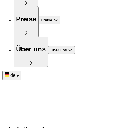
Preise
Preise
Über uns
Über uns
de