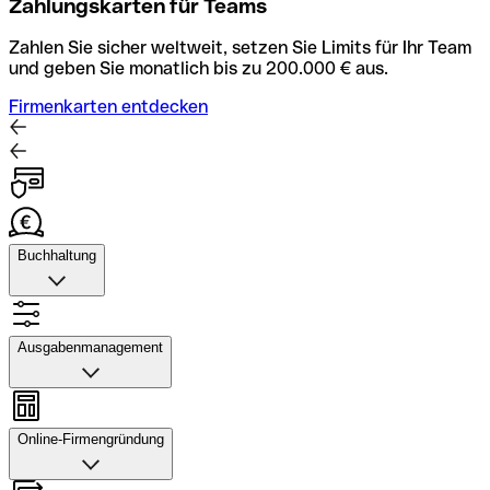
Zahlungskarten für Teams
Zahlen Sie sicher weltweit, setzen Sie Limits für Ihr Team
und geben Sie monatlich bis zu 200.000 € aus.
Firmenkarten entdecken
Buchhaltung
Buchhaltung
Scannen Sie Belege und laden Sie sie in Qonto hoch.
Ausgabenmanagement
Rechnungsabläufe können Sie automatisieren und mit
dem Buchhaltungstool schneller abstimmen.
Ausgabenmanagement
Konto mit Buchhaltung entdecken
Genehmigungen einrichten, Ausgaben verfolgen, Budgets
Online-Firmengründung
und Kartenlimits zuweisen sowie Überweisungen und
Daten exportieren – alles in einer Anwendung.