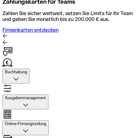
Zahlungskarten für Teams
Zahlen Sie sicher weltweit, setzen Sie Limits für Ihr Team
und geben Sie monatlich bis zu 200.000 € aus.
Firmenkarten entdecken
Buchhaltung
Buchhaltung
Scannen Sie Belege und laden Sie sie in Qonto hoch.
Ausgabenmanagement
Rechnungsabläufe können Sie automatisieren und mit
dem Buchhaltungstool schneller abstimmen.
Ausgabenmanagement
Konto mit Buchhaltung entdecken
Genehmigungen einrichten, Ausgaben verfolgen, Budgets
Online-Firmengründung
und Kartenlimits zuweisen sowie Überweisungen und
Daten exportieren – alles in einer Anwendung.