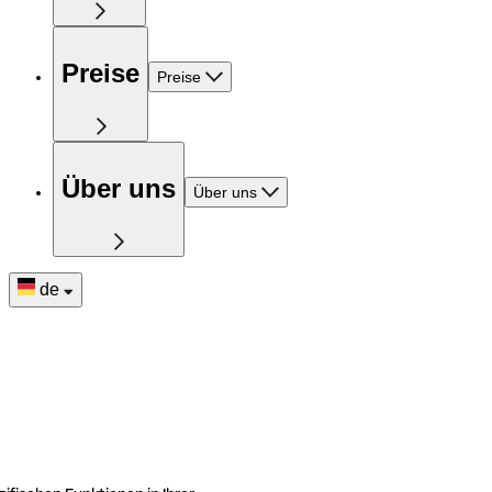
Preise
Preise
Über uns
Über uns
de