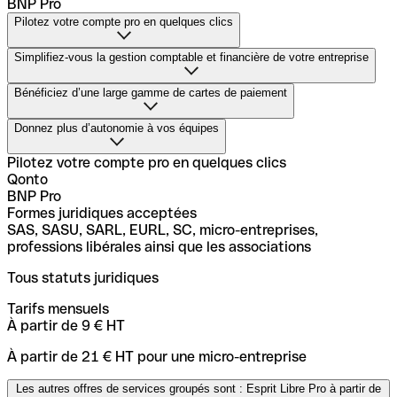
BNP Pro
Pilotez votre compte pro en quelques clics
Simplifiez-vous la gestion comptable et financière de votre entreprise
Formes juridiques acceptées
Bénéficiez d’une large gamme de cartes de paiement
SAS, SASU, SARL, EURL, SC, micro-entreprises,
Réconciliation bancaire simplifiée
professions libérales ainsi que les associations
Donnez plus d’autonomie à vos équipes
Type de carte bancaire physique
Tous statuts juridiques
Pilotez votre compte pro en quelques clics
Mastercard Débit
Certification et archivage des reçus après paiement
Qonto
Tarifs mensuels
Synchronisation avec plus de 80 outils comptables
Visa Business ou Visa Gold Business
BNP Pro
À partir de 9 € HT
Formes juridiques acceptées
Tarifs de la carte bancaire
-
SAS, SASU, SARL, EURL, SC, micro-entreprises,
À partir de 21 € HT pour une micro-entreprise
-
professions libérales ainsi que les associations
Inclus
Gestion des virements en équipe
57 €/an (gratuite avec Esprit Libre Pro et Solutions Pro
Les autres offres de services groupés sont : Esprit Libre
Outil de facturation intégré
Tous statuts juridiques
Santé)
Pro à partir de 41 € HT par mois et Solutions Pro Santé à
140 €/an pour la Gold Visa Business
-
partir de 31,50 € HT par mois
Tarifs mensuels
À partir de 9 € HT
Cartes virtuelles
Cartes éphémères
Forfait banque à distance
Gestion des factures fournisseurs
À partir de 21 € HT pour une micro-entreprise
Inclus
-
-
Les autres offres de services groupés sont : Esprit Libre Pro à partir de