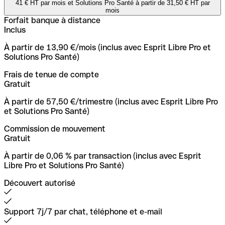
À partir de 13,90 €/mois (inclus avec Esprit Libre Pro et
41 € HT par mois et Solutions Pro Santé à partir de 31,50 € HT par
Cartes compatibles avec Apple Pay & Google Pay
Comptes multiples avec IBAN dédiés
Solutions Pro Santé)
mois
Forfait banque à distance
Frais de tenue de compte
Inclus
-
Apple Pay annoncé pour septembre 2026
Gratuit
À partir de 13,90 €/mois (inclus avec Esprit Libre Pro et
Solutions Pro Santé)
À partir de 57,50 €/trimestre (inclus avec Esprit Libre Pro
et Solutions Pro Santé)
Frais de tenue de compte
Gratuit
Détection automatique de la TVA
Commission de mouvement
À partir de 57,50 €/trimestre (inclus avec Esprit Libre Pro
Gratuit
et Solutions Pro Santé)
-
À partir de 0,06 % par transaction (inclus avec Esprit
Commission de mouvement
Crédit pour financer votre développement
Libre Pro et Solutions Pro Santé)
Gratuit
Découvert autorisé
À partir de 0,06 % par transaction (inclus avec Esprit
Libre Pro et Solutions Pro Santé)
Découvert autorisé
Support 7j/7 par chat, téléphone et e-mail
Support 7j/7 par chat, téléphone et e-mail