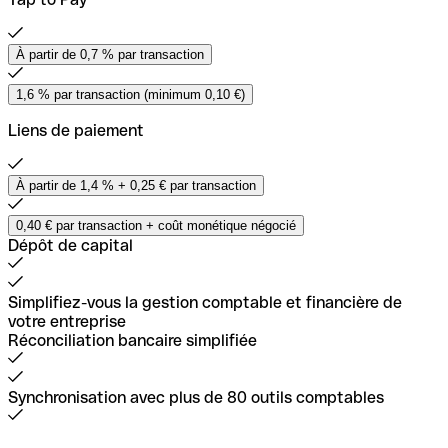
Tap to Pay
À partir de 0,7 % par transaction
1,6 % par transaction (minimum 0,10 €)
À partir de 0,7 % par transaction
Liens de paiement
1,6 % par transaction (minimum 0,10 €)
Liens de paiement
À partir de 1,4 % + 0,25 € par transaction
0,40 € par transaction + coût monétique négocié
À partir de 1,4 % + 0,25 € par transaction
Dépôt de capital
0,40 € par transaction + coût monétique négocié
Dépôt de capital
Simplifiez-vous la gestion comptable et financière de
votre entreprise
Réconciliation bancaire simplifiée
Synchronisation avec plus de 80 outils comptables