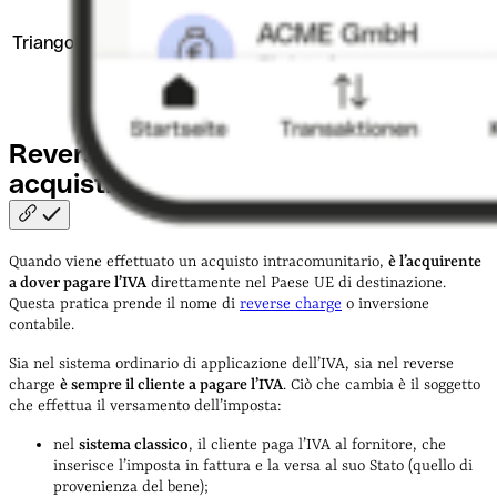
importazione o esportazione di beni
che avviene con la mediazione di un
Triangolazione
soggetto terzo che ha sede in un Paese
diverso da quello dell’impresa
importatrice e di quella esportatrice.
Reverse charge: chi paga l'IVA sugli
acquisti
intracomunitari?
Quando viene effettuato un acquisto intracomunitario,
è l’acquirente
a dover pagare l’IVA
direttamente nel Paese UE di destinazione.
Questa pratica prende il nome di
reverse charge
o inversione
contabile.
Sia nel sistema ordinario di applicazione dell’IVA, sia nel reverse
charge
è sempre il cliente a pagare l’IVA
. Ciò che cambia è il soggetto
che effettua il versamento dell’imposta:
nel
sistema classico
, il cliente paga l’IVA al fornitore, che
inserisce l’imposta in fattura e la versa al suo Stato (quello di
provenienza del bene);