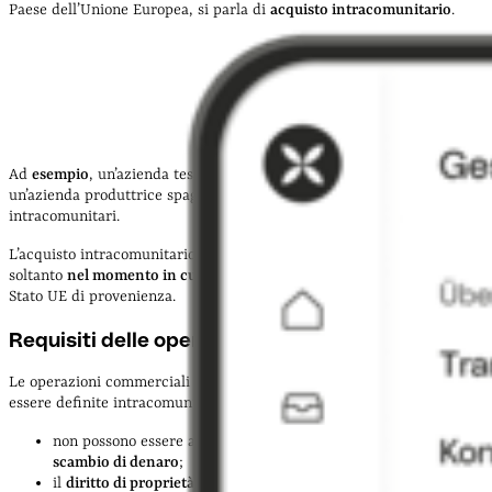
Paese dell’Unione Europea, si parla di
acquisto intracomunitario
.
Ad
esempio
, un’azienda tessile italiana che acquista 3 telai da
un’azienda produttrice spagnola sta effettuando acquisti
intracomunitari.
L’acquisto intracomunitario si considera effettuato ai fini fiscali
soltanto
nel momento in cui parte la spedizione delle merci
dallo
Stato UE di provenienza.
Requisiti delle operazioni intracomunitarie
Le operazioni commerciali devono rispettare alcune condizioni per
essere definite intracomunitarie:
non possono essere a titolo gratuito, quindi deve esserci uno
scambio di denaro
;
il
diritto di proprietà
dei beni deve essere trasferito al soggetto