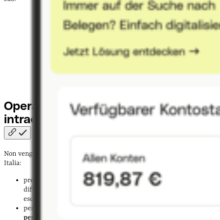
Operazioni escluse dagli acquisti
intracomunitari
Non vengono considerati acquisti intracomunitari i beni trasportati in
Italia:
presso un
deposito IVA
, ossia un luogo fisico che consente di
differire il pagamento dell’IVA al momento in cui le merci
escono dal deposito;
per
perizie
,
manipolazioni usuali
o operazioni di
perfezionamento attivo
, che si concludono con il rinvio dei