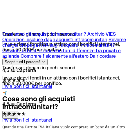
Cosa sono gli acquisti intracomunitari?
Trasferisci denaro in pochi secondi
Archivio VIES
Operazioni escluse dagli acquisti intracomunitari
Reverse
Invia e ricevi fondi in un attimo con i bonifici istantanei,
charge: chi paga l'IVA sugli acquisti intracomunitari?
fino a 50.000€ per bonifico.
Cessioni di beni intracomunitari: differenze tra privati e
aziende
Comprare fisicamente all'estero
Da ricordare
Scopri tutti i paragrafi
Trasferisci denaro in pochi secondi
4,5 su Capterra
Invia e ricevi fondi in un attimo con i bonifici istantanei,
fino a 50.000€ per bonifico.
Invia bonifici istantanei
Cosa sono gli acquisti
4,5 su Capterra
intracomunitari?
Invia bonifici istantanei
Quando una Partita IVA italiana vuole comprare un bene da un altro