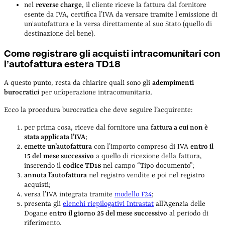
nel
reverse charge
, il cliente riceve la fattura dal fornitore
esente da IVA, certifica l’IVA da versare tramite l'emissione di
un'autofattura e la versa direttamente al suo Stato (quello di
destinazione del bene).
Come registrare gli acquisti intracomunitari con
l’autofattura estera TD18
A questo punto, resta da chiarire quali sono gli
adempimenti
burocratici
per un’operazione intracomunitaria.
Ecco la procedura burocratica che deve seguire l’acquirente:
per prima cosa, riceve dal fornitore una
fattura a cui non è
stata applicata l’IVA
;
emette un’autofattura
con l’importo compreso di IVA
entro il
15 del mese successivo
a quello di ricezione della fattura,
inserendo il
codice TD18
nel campo “Tipo documento”;
annota l’autofattura
nel registro vendite e poi nel registro
acquisti;
versa l’IVA integrata tramite
modello F24
;
presenta gli
elenchi riepilogativi Intrastat
all’Agenzia delle
Dogane
entro il giorno 25 del mese successivo
al periodo di
riferimento.