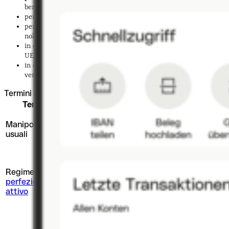
beni al Paese UE di provenienza;
per essere
installati o montati
prima di essere ceduti;
per essere
utilizzati temporaneamente
, come nel caso dei
noleggi;
in caso di
beni usati
, per cui si paga l’aliquota IVA nello Stato
UE di provenienza;
in caso di
triangolazione
, in cui è l’acquirente finale a dover
versare l’IVA nel Paese di destinazione.
Termini chiave
Termine
Spiegazione
Manipolazioni
operazioni che non alterano le
usuali
caratteristiche base del bene
permette di importare materie prime
Regime di
per lavorarle nel Paese UE di
perfezionamento
destinazione e poi trasportare il
attivo
prodotto finito nel Paese UE di
provenienza