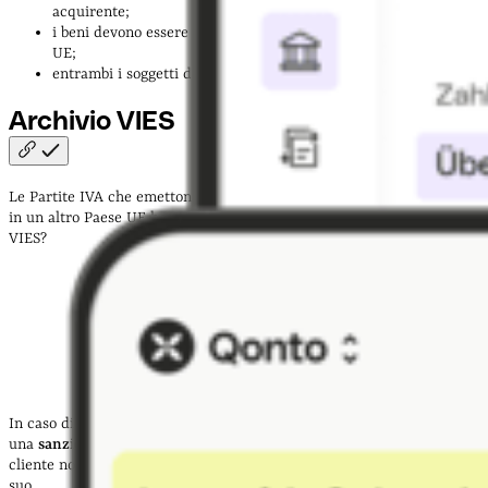
acquirente;
i beni devono essere
trasportati fisicamente
in un altro Paese
UE;
entrambi i soggetti devono essere
iscritti all’archivio VIES
*.
Archivio
VIES
Le Partite IVA che emettono o ricevono fatture da soggetti con sede
in un altro Paese UE hanno l’obbligo di iscrizione al VIES. Ma cos’è il
VIES?
In caso di mancata iscrizione, entrambi i soggetti coinvolti pagano
una
sanzione di 250€
per ogni scambio commerciale. Se invece solo il
cliente non è iscritto al VIES, è il fornitore a versare l’IVA al posto
suo.