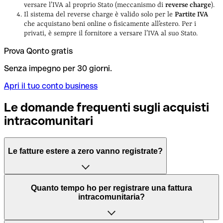
versare l’IVA al proprio Stato (meccanismo di
reverse charge
).
Il sistema del reverse charge è valido solo per le
Partite IVA
che acquistano beni online o fisicamente all’estero. Per i
privati, è sempre il fornitore a versare l’IVA al suo Stato.
Prova Qonto gratis
Senza impegno per 30 giorni.
Apri il tuo conto business
Le domande frequenti sugli acquisti
intracomunitari
Le fatture estere a zero vanno registrate?
Essendo a titolo gratuito, le operazioni con saldo a zero
Quanto tempo ho per registrare una fattura
non sono considerate intracomunitarie
quindi gli
intracomunitaria?
elenchi riepilogativi Intrastat non vanno presentati.