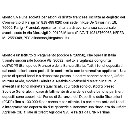
Qonto SA é una società per azioni di diritto francese, iscritta al Registro del
Commercio di Parigi (n° 819 489 626) con sede in Rue De Navarin n. 18,
75009, Parigi (Francia), operante in Italia attraverso la sua succursale
avente sede in Via Meravigli 2, 20123 Milano (P.IVA IT 10813760963, N°REA
MI-2559348, PEC olindasas@legalmail.it).
Qonto è un Istituto di Pagamento (codice N°16958), che opera in Italia
tramite succursale (codice ABI 36092), sotto la vigilanza congiunta
dell'ACPR (Banque de France) e della Banca d'Italia. Tutti i fondi depositati
dai nostri clienti sono protetti in conformità con le normative applicabili. Una
parte di questi fondi è o depositata presso le nostre banche partner, Crédit
Mutuel Arkéa, Société Générale, Natixis o Rothschild Martin Maurel, o
investita in fondi monetari qualificati, i cui titoli sono custoditi presso
Société Générale. In caso di fallimento di una delle nostre banche partner, i
depositi sono coperti dal Fondo di Garanzia dei Depositi e delle Risoluzioni
(FGDR) fino a 100.000 € per banca e per cliente. La parte restante dei fondi
è integralmente coperta da due garanzie autonome: una rilasciata da Crédit
Agricole CIB, filiale di Crédit Agricole S.A., e l’altra da BNP Paribas.