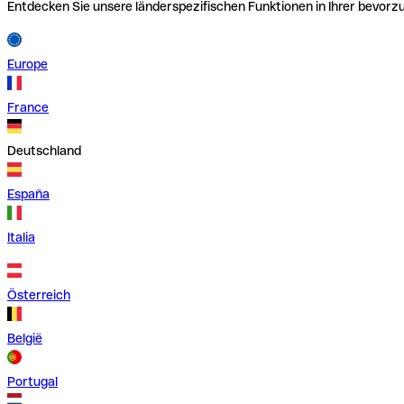
Entdecken Sie unsere länderspezifischen Funktionen in Ihrer bevor
Europe
France
Deutschland
España
Italia
Österreich
België
Portugal