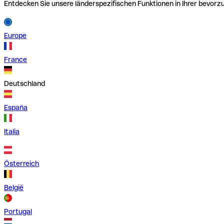
Entdecken Sie unsere länderspezifischen Funktionen in Ihrer bevor
Europe
France
Deutschland
España
Italia
Österreich
België
Portugal