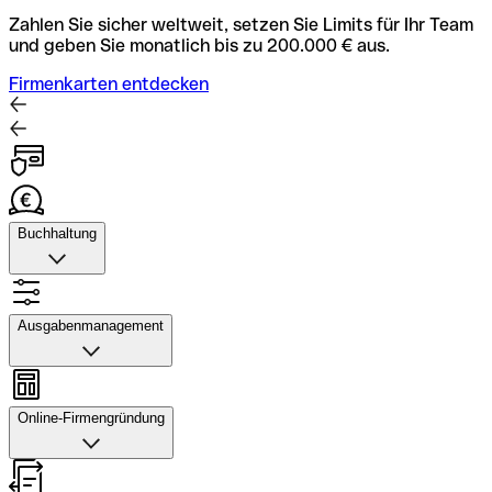
Zahlen Sie sicher weltweit, setzen Sie Limits für Ihr Team
und geben Sie monatlich bis zu 200.000 € aus.
Firmenkarten entdecken
Buchhaltung
Buchhaltung
Scannen Sie Belege und laden Sie sie in Qonto hoch.
Ausgabenmanagement
Rechnungsabläufe können Sie automatisieren und mit
dem Buchhaltungstool schneller abstimmen.
Ausgabenmanagement
Konto mit Buchhaltung entdecken
Genehmigungen einrichten, Ausgaben verfolgen, Budgets
Online-Firmengründung
und Kartenlimits zuweisen sowie Überweisungen und
Daten exportieren – alles in einer Anwendung.
Online-Firmengründung