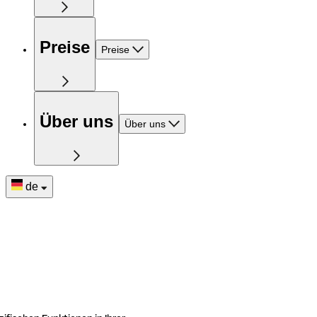
Preise
Preise
Über uns
Über uns
de