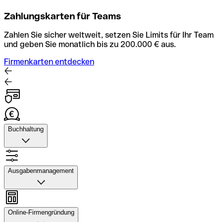
Zahlungskarten für Teams
Zahlen Sie sicher weltweit, setzen Sie Limits für Ihr Team
und geben Sie monatlich bis zu 200.000 € aus.
Firmenkarten entdecken
Buchhaltung
Buchhaltung
Scannen Sie Belege und laden Sie sie in Qonto hoch.
Ausgabenmanagement
Rechnungsabläufe können Sie automatisieren und mit
dem Buchhaltungstool schneller abstimmen.
Ausgabenmanagement
Konto mit Buchhaltung entdecken
Genehmigungen einrichten, Ausgaben verfolgen, Budgets
Online-Firmengründung
und Kartenlimits zuweisen sowie Überweisungen und