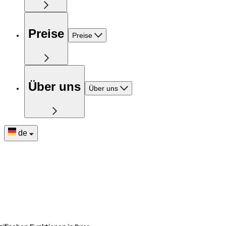
Preise
Preise
Über uns
Über uns
de