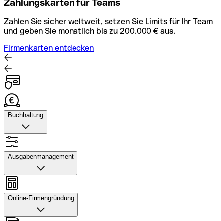
Zahlungskarten für Teams
Zahlen Sie sicher weltweit, setzen Sie Limits für Ihr Team
und geben Sie monatlich bis zu 200.000 € aus.
Firmenkarten entdecken
Buchhaltung
Buchhaltung
Scannen Sie Belege und laden Sie sie in Qonto hoch.
Ausgabenmanagement
Rechnungsabläufe können Sie automatisieren und mit
dem Buchhaltungstool schneller abstimmen.
Ausgabenmanagement
Konto mit Buchhaltung entdecken
Genehmigungen einrichten, Ausgaben verfolgen, Budgets
Online-Firmengründung
und Kartenlimits zuweisen sowie Überweisungen und
Daten exportieren – alles in einer Anwendung.