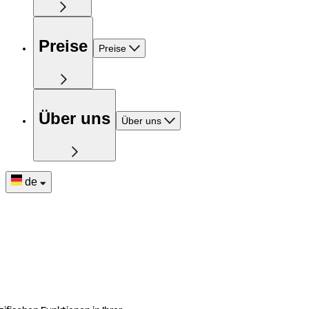
Preise
Preise
Über uns
Über uns
de