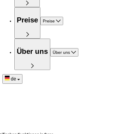
Preise
Preise
Über uns
Über uns
de