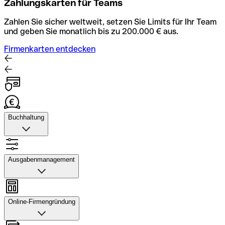
Zahlungskarten für Teams
Zahlen Sie sicher weltweit, setzen Sie Limits für Ihr Team
und geben Sie monatlich bis zu 200.000 € aus.
Firmenkarten entdecken
Buchhaltung
Buchhaltung
Scannen Sie Belege und laden Sie sie in Qonto hoch.
Ausgabenmanagement
Rechnungsabläufe können Sie automatisieren und mit
dem Buchhaltungstool schneller abstimmen.
Ausgabenmanagement
Konto mit Buchhaltung entdecken
Genehmigungen einrichten, Ausgaben verfolgen, Budgets
Online-Firmengründung
und Kartenlimits zuweisen sowie Überweisungen und
Daten exportieren – alles in einer Anwendung.