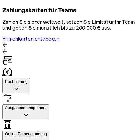
Zahlungskarten für Teams
Zahlen Sie sicher weltweit, setzen Sie Limits für Ihr Team
und geben Sie monatlich bis zu 200.000 € aus.
Firmenkarten entdecken
Buchhaltung
Buchhaltung
Scannen Sie Belege und laden Sie sie in Qonto hoch.
Ausgabenmanagement
Rechnungsabläufe können Sie automatisieren und mit
dem Buchhaltungstool schneller abstimmen.
Ausgabenmanagement
Konto mit Buchhaltung entdecken
Genehmigungen einrichten, Ausgaben verfolgen, Budgets
Online-Firmengründung
und Kartenlimits zuweisen sowie Überweisungen und