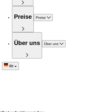
Preise
Preise
Über uns
Über uns
de