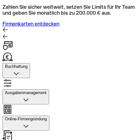
Zahlen Sie sicher weltweit, setzen Sie Limits für Ihr Team
und geben Sie monatlich bis zu 200.000 € aus.
Firmenkarten entdecken
Buchhaltung
Buchhaltung
Scannen Sie Belege und laden Sie sie in Qonto hoch.
Ausgabenmanagement
Rechnungsabläufe können Sie automatisieren und mit
dem Buchhaltungstool schneller abstimmen.
Ausgabenmanagement
Konto mit Buchhaltung entdecken
Genehmigungen einrichten, Ausgaben verfolgen, Budgets
Online-Firmengründung
und Kartenlimits zuweisen sowie Überweisungen und
Daten exportieren – alles in einer Anwendung.
Online-Firmengründung