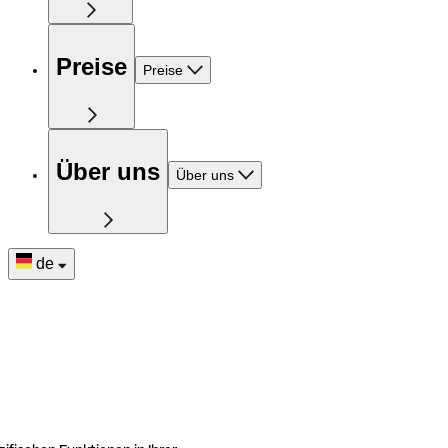
Preise
Preise
Über uns
Über uns
de