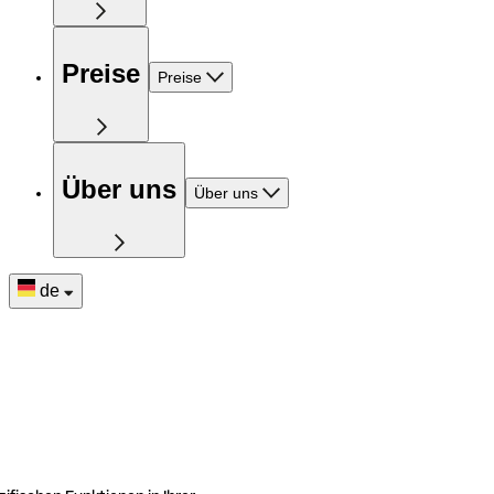
Preise
Preise
Über uns
Über uns
de