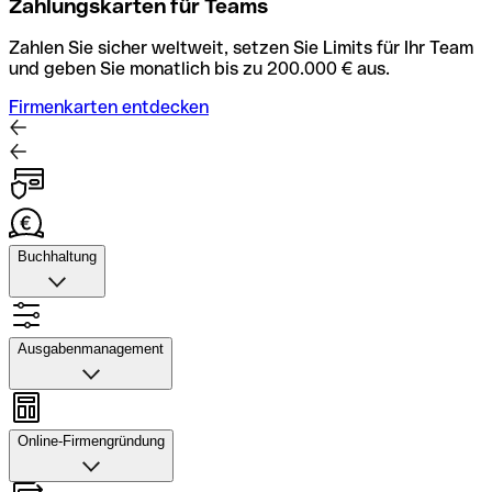
Zahlungskarten für Teams
Zahlen Sie sicher weltweit, setzen Sie Limits für Ihr Team
und geben Sie monatlich bis zu 200.000 € aus.
Firmenkarten entdecken
Buchhaltung
Buchhaltung
Scannen Sie Belege und laden Sie sie in Qonto hoch.
Ausgabenmanagement
Rechnungsabläufe können Sie automatisieren und mit
dem Buchhaltungstool schneller abstimmen.
Ausgabenmanagement
Konto mit Buchhaltung entdecken
Genehmigungen einrichten, Ausgaben verfolgen, Budgets
Online-Firmengründung
und Kartenlimits zuweisen sowie Überweisungen und
Daten exportieren – alles in einer Anwendung.