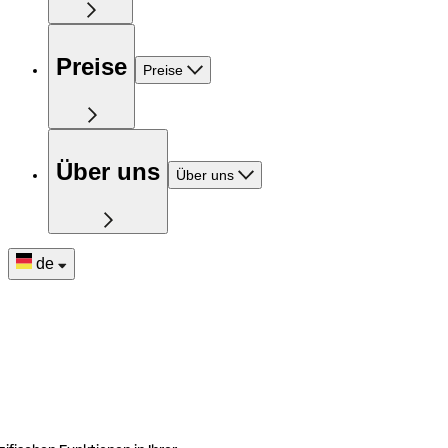
Preise
Preise
Über uns
Über uns
de