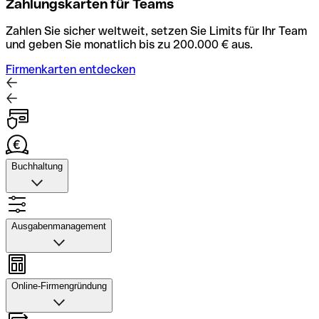
Zahlungskarten für Teams
Zahlen Sie sicher weltweit, setzen Sie Limits für Ihr Team
und geben Sie monatlich bis zu 200.000 € aus.
Firmenkarten entdecken
Buchhaltung
Buchhaltung
Scannen Sie Belege und laden Sie sie in Qonto hoch.
Ausgabenmanagement
Rechnungsabläufe können Sie automatisieren und mit
dem Buchhaltungstool schneller abstimmen.
Ausgabenmanagement
Konto mit Buchhaltung entdecken
Genehmigungen einrichten, Ausgaben verfolgen, Budgets
Online-Firmengründung
und Kartenlimits zuweisen sowie Überweisungen und
Daten exportieren – alles in einer Anwendung.