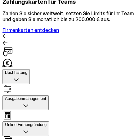
Zahlungskarten für Teams
Zahlen Sie sicher weltweit, setzen Sie Limits für Ihr Team
und geben Sie monatlich bis zu 200.000 € aus.
Firmenkarten entdecken
Buchhaltung
Buchhaltung
Scannen Sie Belege und laden Sie sie in Qonto hoch.
Ausgabenmanagement
Rechnungsabläufe können Sie automatisieren und mit
dem Buchhaltungstool schneller abstimmen.
Ausgabenmanagement
Konto mit Buchhaltung entdecken
Genehmigungen einrichten, Ausgaben verfolgen, Budgets
Online-Firmengründung
und Kartenlimits zuweisen sowie Überweisungen und
Daten exportieren – alles in einer Anwendung.