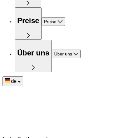
Preise
Preise
Über uns
Über uns
de