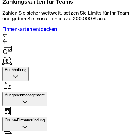
Zahlungskarten für Teams
Zahlen Sie sicher weltweit, setzen Sie Limits für Ihr Team
und geben Sie monatlich bis zu 200.000 € aus.
Firmenkarten entdecken
Buchhaltung
Buchhaltung
Scannen Sie Belege und laden Sie sie in Qonto hoch.
Ausgabenmanagement
Rechnungsabläufe können Sie automatisieren und mit
dem Buchhaltungstool schneller abstimmen.
Ausgabenmanagement
Konto mit Buchhaltung entdecken
Genehmigungen einrichten, Ausgaben verfolgen, Budgets
Online-Firmengründung
und Kartenlimits zuweisen sowie Überweisungen und
Daten exportieren – alles in einer Anwendung.