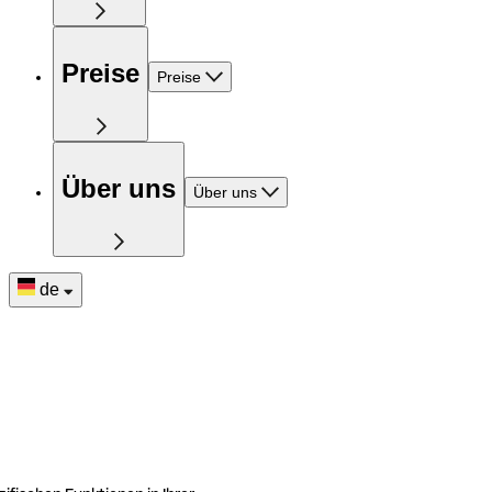
Preise
Preise
Über uns
Über uns
de