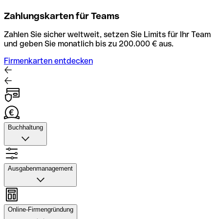
Zahlungskarten für Teams
Zahlen Sie sicher weltweit, setzen Sie Limits für Ihr Team
und geben Sie monatlich bis zu 200.000 € aus.
Firmenkarten entdecken
Buchhaltung
Buchhaltung
Scannen Sie Belege und laden Sie sie in Qonto hoch.
Ausgabenmanagement
Rechnungsabläufe können Sie automatisieren und mit
dem Buchhaltungstool schneller abstimmen.
Ausgabenmanagement
Konto mit Buchhaltung entdecken
Genehmigungen einrichten, Ausgaben verfolgen, Budgets
Online-Firmengründung
und Kartenlimits zuweisen sowie Überweisungen und