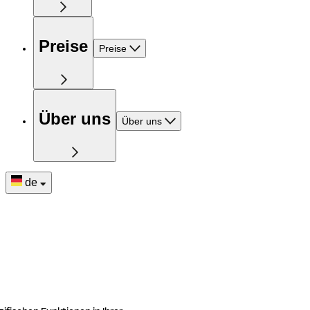
Preise
Preise
Über uns
Über uns
de