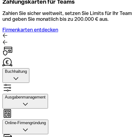
Zahlungskarten für Teams
Zahlen Sie sicher weltweit, setzen Sie Limits für Ihr Team
und geben Sie monatlich bis zu 200.000 € aus.
Firmenkarten entdecken
Buchhaltung
Buchhaltung
Scannen Sie Belege und laden Sie sie in Qonto hoch.
Ausgabenmanagement
Rechnungsabläufe können Sie automatisieren und mit
dem Buchhaltungstool schneller abstimmen.
Ausgabenmanagement
Konto mit Buchhaltung entdecken
Genehmigungen einrichten, Ausgaben verfolgen, Budgets
Online-Firmengründung
und Kartenlimits zuweisen sowie Überweisungen und
Daten exportieren – alles in einer Anwendung.