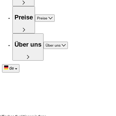
Preise
Preise
Über uns
Über uns
de