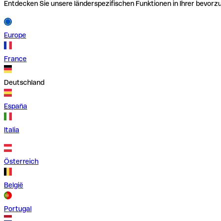
Entdecken Sie unsere länderspezifischen Funktionen in Ihrer bevor
Europe
France
Deutschland
España
Italia
Österreich
België
Portugal