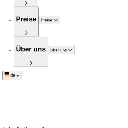
Preise
Preise
Über uns
Über uns
de