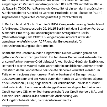
eingetragen im Pariser Handelsregister (Nr. 819 489 626) mit Sitz in 18 rue
de Navarin, 75009 Paris, Frankreich. Qonto SA ist ein von der französischen
Aufsichtsbehörde Autorité de Contrôle Prudentiel et de Résolution (ACPR)
zugelassenes reguliertes Zahlungsinstitut (Lizenz N°16958).
In Deutschland ist Qonto über die OLINDA Zweigniederlassung Deutschland
(c/o Beyond, Chausseestraße 29, 10115 Berlin) mit dem Ständigen Vertreter
Alexandre Prot tätig, im Handelsregister des Amtsgerichts Berlin
(Charlottenburg) (HRB 213261 B) eingetragen und steht unter der
gemeinsamen Aufsicht der ACPR und der Bundesanstalt für
Finanzdienstleistungsaufsicht (BaFin).
Sämtliche von unseren Kunden eingezahlten Gelder werden gemäß der
geltenden Vorschriften geschützt. Ein Teil dieser Gelder wird entweder bei
unseren Partnerbanken (Crédit Mutuel Arkéa, Société Générale, Natixis und
Rothschild Martin Maurel) aufbewahrt oder in qualifizierte Geldmarktfonds
investiert, deren Fondsanteile bei Société Générale verwahrt werden. Im
Falle einer Insolvenz einer unserer Partnerbanken sind Einlagen bis zu
100.000 € pro Bank und pro Kunde durch den Fonds de Garantie des Dépôts
et de Résolution (FGDR) abgesichert. Der verbleibende Teil dieser Gelder
wird vollständig durch zwei unabhängige Garantien abgesichert: eine von
Crédit Agricole CIB, einer Tochtergesellschaft der Crédit Agricole S.A., und
eine von BNP Paribas. (Dies betrifft die Absicherung von
Zahlungskontobeständen, nicht Qonto Investments.)