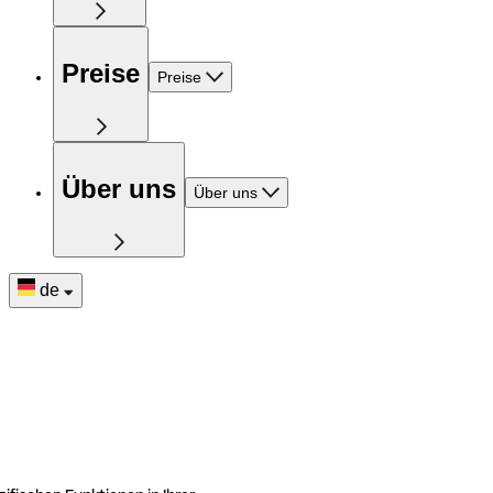
Preise
Preise
Über uns
Über uns
de