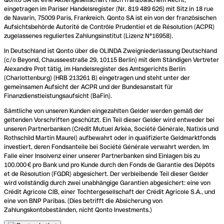
eingetragen im Pariser Handelsregister (Nr. 819 489 626) mit Sitz in 18 rue
de Navarin, 75009 Paris, Frankreich. Qonto SA ist ein von der französischen
Aufsichtsbehörde Autorité de Contrôle Prudentiel et de Résolution (ACPR)
zugelassenes reguliertes Zahlungsinstitut (Lizenz N°16958).
In Deutschland ist Qonto über die OLINDA Zweigniederlassung Deutschland
(c/o Beyond, Chausseestraße 29, 10115 Berlin) mit dem Ständigen Vertreter
Alexandre Prot tätig, im Handelsregister des Amtsgerichts Berlin
(Charlottenburg) (HRB 213261 B) eingetragen und steht unter der
gemeinsamen Aufsicht der ACPR und der Bundesanstalt für
Finanzdienstleistungsaufsicht (BaFin).
Sämtliche von unseren Kunden eingezahlten Gelder werden gemäß der
geltenden Vorschriften geschützt. Ein Teil dieser Gelder wird entweder bei
unseren Partnerbanken (Crédit Mutuel Arkéa, Société Générale, Natixis und
Rothschild Martin Maurel) aufbewahrt oder in qualifizierte Geldmarktfonds
investiert, deren Fondsanteile bei Société Générale verwahrt werden. Im
Falle einer Insolvenz einer unserer Partnerbanken sind Einlagen bis zu
100.000 € pro Bank und pro Kunde durch den Fonds de Garantie des Dépôts
et de Résolution (FGDR) abgesichert. Der verbleibende Teil dieser Gelder
wird vollständig durch zwei unabhängige Garantien abgesichert: eine von
Crédit Agricole CIB, einer Tochtergesellschaft der Crédit Agricole S.A., und
eine von BNP Paribas. (Dies betrifft die Absicherung von
Zahlungskontobeständen, nicht Qonto Investments.)