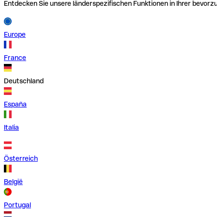
Entdecken Sie unsere länderspezifischen Funktionen in Ihrer bevor
Europe
France
Deutschland
España
Italia
Österreich
België
Portugal