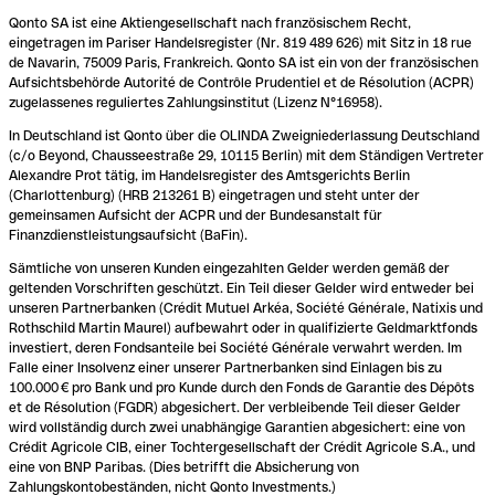
Qonto SA ist eine Aktiengesellschaft nach französischem Recht,
eingetragen im Pariser Handelsregister (Nr. 819 489 626) mit Sitz in 18 rue
de Navarin, 75009 Paris, Frankreich. Qonto SA ist ein von der französischen
Aufsichtsbehörde Autorité de Contrôle Prudentiel et de Résolution (ACPR)
zugelassenes reguliertes Zahlungsinstitut (Lizenz N°16958).
In Deutschland ist Qonto über die OLINDA Zweigniederlassung Deutschland
(c/o Beyond, Chausseestraße 29, 10115 Berlin) mit dem Ständigen Vertreter
Alexandre Prot tätig, im Handelsregister des Amtsgerichts Berlin
(Charlottenburg) (HRB 213261 B) eingetragen und steht unter der
gemeinsamen Aufsicht der ACPR und der Bundesanstalt für
Finanzdienstleistungsaufsicht (BaFin).
Sämtliche von unseren Kunden eingezahlten Gelder werden gemäß der
geltenden Vorschriften geschützt. Ein Teil dieser Gelder wird entweder bei
unseren Partnerbanken (Crédit Mutuel Arkéa, Société Générale, Natixis und
Rothschild Martin Maurel) aufbewahrt oder in qualifizierte Geldmarktfonds
investiert, deren Fondsanteile bei Société Générale verwahrt werden. Im
Falle einer Insolvenz einer unserer Partnerbanken sind Einlagen bis zu
100.000 € pro Bank und pro Kunde durch den Fonds de Garantie des Dépôts
et de Résolution (FGDR) abgesichert. Der verbleibende Teil dieser Gelder
wird vollständig durch zwei unabhängige Garantien abgesichert: eine von
Crédit Agricole CIB, einer Tochtergesellschaft der Crédit Agricole S.A., und
eine von BNP Paribas. (Dies betrifft die Absicherung von
Zahlungskontobeständen, nicht Qonto Investments.)