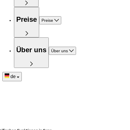
Preise
Preise
Über uns
Über uns
de