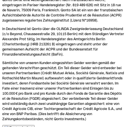
eingetragen im Pariser Handelsregister (Nr. 819 489 626) mit Sitz in 18 rue
de Navarin, 75009 Paris, Frankreich. Qonto SA ist ein von der französischen
Aufsichtsbehörde Autorité de Contrôle Prudentiel et de Résolution (ACPR)
zugelassenes reguliertes Zahlungsinstitut (Lizenz N°16958).
In Deutschland ist Qonto über die OLINDA Zweigniederlassung Deutschland
(c/o Beyond, Chausseestraße 29, 10115 Berlin) mit dem Ständigen Vertreter
Alexandre Prot tätig, im Handelsregister des Amtsgerichts Berlin
(Charlottenburg) (HRB 213261 B) eingetragen und steht unter der
gemeinsamen Aufsicht der ACPR und der Bundesanstalt für
Finanzdienstleistungsaufsicht (BaFin).
Sämtliche von unseren Kunden eingezahlten Gelder werden gemäß der
geltenden Vorschriften geschützt. Ein Teil dieser Gelder wird entweder bei
unseren Partnerbanken (Crédit Mutuel Arkéa, Société Générale, Natixis und
Rothschild Martin Maurel) aufbewahrt oder in qualifizierte Geldmarktfonds
investiert, deren Fondsanteile bei Société Générale verwahrt werden. Im
Falle einer Insolvenz einer unserer Partnerbanken sind Einlagen bis zu
100.000 € pro Bank und pro Kunde durch den Fonds de Garantie des Dépôts
et de Résolution (FGDR) abgesichert. Der verbleibende Teil dieser Gelder
wird vollständig durch zwei unabhängige Garantien abgesichert: eine von
Crédit Agricole CIB, einer Tochtergesellschaft der Crédit Agricole S.A., und
eine von BNP Paribas. (Dies betrifft die Absicherung von
Zahlungskontobeständen, nicht Qonto Investments.)