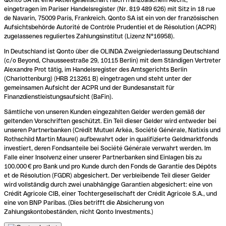
eingetragen im Pariser Handelsregister (Nr. 819 489 626) mit Sitz in 18 rue
de Navarin, 75009 Paris, Frankreich. Qonto SA ist ein von der französischen
Aufsichtsbehörde Autorité de Contrôle Prudentiel et de Résolution (ACPR)
zugelassenes reguliertes Zahlungsinstitut (Lizenz N°16958).
In Deutschland ist Qonto über die OLINDA Zweigniederlassung Deutschland
(c/o Beyond, Chausseestraße 29, 10115 Berlin) mit dem Ständigen Vertreter
Alexandre Prot tätig, im Handelsregister des Amtsgerichts Berlin
(Charlottenburg) (HRB 213261 B) eingetragen und steht unter der
gemeinsamen Aufsicht der ACPR und der Bundesanstalt für
Finanzdienstleistungsaufsicht (BaFin).
Sämtliche von unseren Kunden eingezahlten Gelder werden gemäß der
geltenden Vorschriften geschützt. Ein Teil dieser Gelder wird entweder bei
unseren Partnerbanken (Crédit Mutuel Arkéa, Société Générale, Natixis und
Rothschild Martin Maurel) aufbewahrt oder in qualifizierte Geldmarktfonds
investiert, deren Fondsanteile bei Société Générale verwahrt werden. Im
Falle einer Insolvenz einer unserer Partnerbanken sind Einlagen bis zu
100.000 € pro Bank und pro Kunde durch den Fonds de Garantie des Dépôts
et de Résolution (FGDR) abgesichert. Der verbleibende Teil dieser Gelder
wird vollständig durch zwei unabhängige Garantien abgesichert: eine von
Crédit Agricole CIB, einer Tochtergesellschaft der Crédit Agricole S.A., und
eine von BNP Paribas. (Dies betrifft die Absicherung von
Zahlungskontobeständen, nicht Qonto Investments.)