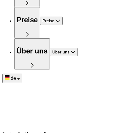
Preise
Preise
Über uns
Über uns
de