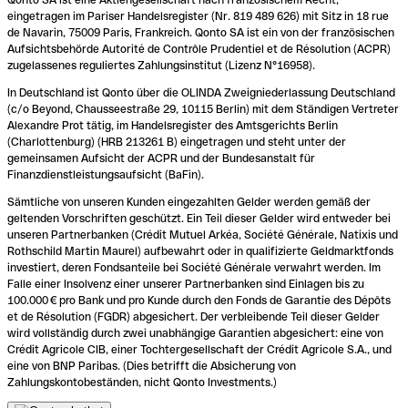
eingetragen im Pariser Handelsregister (Nr. 819 489 626) mit Sitz in 18 rue
de Navarin, 75009 Paris, Frankreich. Qonto SA ist ein von der französischen
Aufsichtsbehörde Autorité de Contrôle Prudentiel et de Résolution (ACPR)
zugelassenes reguliertes Zahlungsinstitut (Lizenz N°16958).
In Deutschland ist Qonto über die OLINDA Zweigniederlassung Deutschland
(c/o Beyond, Chausseestraße 29, 10115 Berlin) mit dem Ständigen Vertreter
Alexandre Prot tätig, im Handelsregister des Amtsgerichts Berlin
(Charlottenburg) (HRB 213261 B) eingetragen und steht unter der
gemeinsamen Aufsicht der ACPR und der Bundesanstalt für
Finanzdienstleistungsaufsicht (BaFin).
Sämtliche von unseren Kunden eingezahlten Gelder werden gemäß der
geltenden Vorschriften geschützt. Ein Teil dieser Gelder wird entweder bei
unseren Partnerbanken (Crédit Mutuel Arkéa, Société Générale, Natixis und
Rothschild Martin Maurel) aufbewahrt oder in qualifizierte Geldmarktfonds
investiert, deren Fondsanteile bei Société Générale verwahrt werden. Im
Falle einer Insolvenz einer unserer Partnerbanken sind Einlagen bis zu
100.000 € pro Bank und pro Kunde durch den Fonds de Garantie des Dépôts
et de Résolution (FGDR) abgesichert. Der verbleibende Teil dieser Gelder
wird vollständig durch zwei unabhängige Garantien abgesichert: eine von
Crédit Agricole CIB, einer Tochtergesellschaft der Crédit Agricole S.A., und
eine von BNP Paribas. (Dies betrifft die Absicherung von
Zahlungskontobeständen, nicht Qonto Investments.)