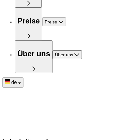
Preise
Preise
Über uns
Über uns
de