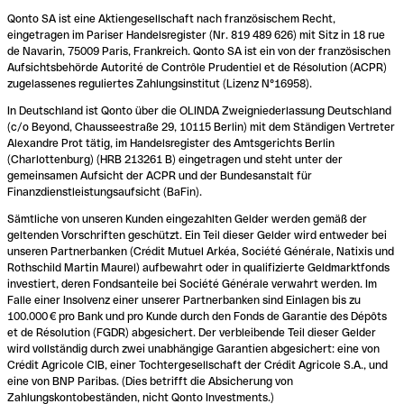
Qonto SA ist eine Aktiengesellschaft nach französischem Recht,
eingetragen im Pariser Handelsregister (Nr. 819 489 626) mit Sitz in 18 rue
de Navarin, 75009 Paris, Frankreich. Qonto SA ist ein von der französischen
Aufsichtsbehörde Autorité de Contrôle Prudentiel et de Résolution (ACPR)
zugelassenes reguliertes Zahlungsinstitut (Lizenz N°16958).
In Deutschland ist Qonto über die OLINDA Zweigniederlassung Deutschland
(c/o Beyond, Chausseestraße 29, 10115 Berlin) mit dem Ständigen Vertreter
Alexandre Prot tätig, im Handelsregister des Amtsgerichts Berlin
(Charlottenburg) (HRB 213261 B) eingetragen und steht unter der
gemeinsamen Aufsicht der ACPR und der Bundesanstalt für
Finanzdienstleistungsaufsicht (BaFin).
Sämtliche von unseren Kunden eingezahlten Gelder werden gemäß der
geltenden Vorschriften geschützt. Ein Teil dieser Gelder wird entweder bei
unseren Partnerbanken (Crédit Mutuel Arkéa, Société Générale, Natixis und
Rothschild Martin Maurel) aufbewahrt oder in qualifizierte Geldmarktfonds
investiert, deren Fondsanteile bei Société Générale verwahrt werden. Im
Falle einer Insolvenz einer unserer Partnerbanken sind Einlagen bis zu
100.000 € pro Bank und pro Kunde durch den Fonds de Garantie des Dépôts
et de Résolution (FGDR) abgesichert. Der verbleibende Teil dieser Gelder
wird vollständig durch zwei unabhängige Garantien abgesichert: eine von
Crédit Agricole CIB, einer Tochtergesellschaft der Crédit Agricole S.A., und
eine von BNP Paribas. (Dies betrifft die Absicherung von
Zahlungskontobeständen, nicht Qonto Investments.)