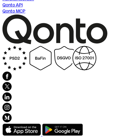
Qonto API
Qonto MCP