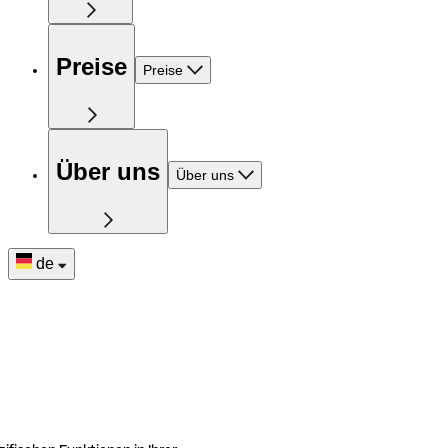
Preise
Preise
Über uns
Über uns
de