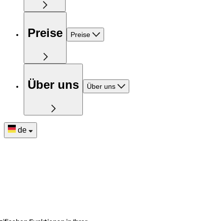
Preise
Preise
Über uns
Über uns
de