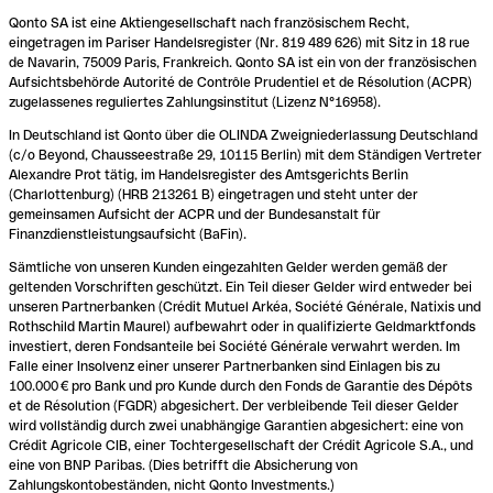
Qonto SA ist eine Aktiengesellschaft nach französischem Recht,
eingetragen im Pariser Handelsregister (Nr. 819 489 626) mit Sitz in 18 rue
de Navarin, 75009 Paris, Frankreich. Qonto SA ist ein von der französischen
Aufsichtsbehörde Autorité de Contrôle Prudentiel et de Résolution (ACPR)
zugelassenes reguliertes Zahlungsinstitut (Lizenz N°16958).
In Deutschland ist Qonto über die OLINDA Zweigniederlassung Deutschland
(c/o Beyond, Chausseestraße 29, 10115 Berlin) mit dem Ständigen Vertreter
Alexandre Prot tätig, im Handelsregister des Amtsgerichts Berlin
(Charlottenburg) (HRB 213261 B) eingetragen und steht unter der
gemeinsamen Aufsicht der ACPR und der Bundesanstalt für
Finanzdienstleistungsaufsicht (BaFin).
Sämtliche von unseren Kunden eingezahlten Gelder werden gemäß der
geltenden Vorschriften geschützt. Ein Teil dieser Gelder wird entweder bei
unseren Partnerbanken (Crédit Mutuel Arkéa, Société Générale, Natixis und
Rothschild Martin Maurel) aufbewahrt oder in qualifizierte Geldmarktfonds
investiert, deren Fondsanteile bei Société Générale verwahrt werden. Im
Falle einer Insolvenz einer unserer Partnerbanken sind Einlagen bis zu
100.000 € pro Bank und pro Kunde durch den Fonds de Garantie des Dépôts
et de Résolution (FGDR) abgesichert. Der verbleibende Teil dieser Gelder
wird vollständig durch zwei unabhängige Garantien abgesichert: eine von
Crédit Agricole CIB, einer Tochtergesellschaft der Crédit Agricole S.A., und
eine von BNP Paribas. (Dies betrifft die Absicherung von
Zahlungskontobeständen, nicht Qonto Investments.)