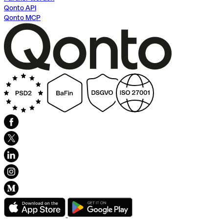
Qonto API
Qonto MCP