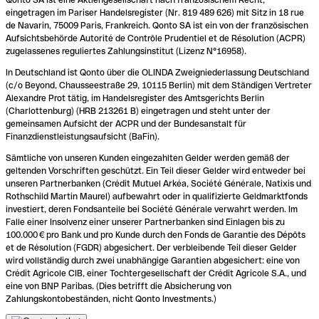
eingetragen im Pariser Handelsregister (Nr. 819 489 626) mit Sitz in 18 rue
de Navarin, 75009 Paris, Frankreich. Qonto SA ist ein von der französischen
Aufsichtsbehörde Autorité de Contrôle Prudentiel et de Résolution (ACPR)
zugelassenes reguliertes Zahlungsinstitut (Lizenz N°16958).
In Deutschland ist Qonto über die OLINDA Zweigniederlassung Deutschland
(c/o Beyond, Chausseestraße 29, 10115 Berlin) mit dem Ständigen Vertreter
Alexandre Prot tätig, im Handelsregister des Amtsgerichts Berlin
(Charlottenburg) (HRB 213261 B) eingetragen und steht unter der
gemeinsamen Aufsicht der ACPR und der Bundesanstalt für
Finanzdienstleistungsaufsicht (BaFin).
Sämtliche von unseren Kunden eingezahlten Gelder werden gemäß der
geltenden Vorschriften geschützt. Ein Teil dieser Gelder wird entweder bei
unseren Partnerbanken (Crédit Mutuel Arkéa, Société Générale, Natixis und
Rothschild Martin Maurel) aufbewahrt oder in qualifizierte Geldmarktfonds
investiert, deren Fondsanteile bei Société Générale verwahrt werden. Im
Falle einer Insolvenz einer unserer Partnerbanken sind Einlagen bis zu
100.000 € pro Bank und pro Kunde durch den Fonds de Garantie des Dépôts
et de Résolution (FGDR) abgesichert. Der verbleibende Teil dieser Gelder
wird vollständig durch zwei unabhängige Garantien abgesichert: eine von
Crédit Agricole CIB, einer Tochtergesellschaft der Crédit Agricole S.A., und
eine von BNP Paribas. (Dies betrifft die Absicherung von
Zahlungskontobeständen, nicht Qonto Investments.)