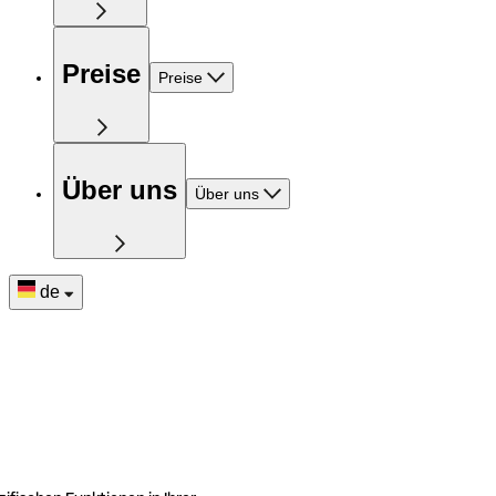
Preise
Preise
Über uns
Über uns
de