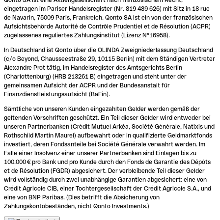
eingetragen im Pariser Handelsregister (Nr. 819 489 626) mit Sitz in 18 rue
de Navarin, 75009 Paris, Frankreich. Qonto SA ist ein von der französischen
Aufsichtsbehörde Autorité de Contrôle Prudentiel et de Résolution (ACPR)
zugelassenes reguliertes Zahlungsinstitut (Lizenz N°16958).
In Deutschland ist Qonto über die OLINDA Zweigniederlassung Deutschland
(c/o Beyond, Chausseestraße 29, 10115 Berlin) mit dem Ständigen Vertreter
Alexandre Prot tätig, im Handelsregister des Amtsgerichts Berlin
(Charlottenburg) (HRB 213261 B) eingetragen und steht unter der
gemeinsamen Aufsicht der ACPR und der Bundesanstalt für
Finanzdienstleistungsaufsicht (BaFin).
Sämtliche von unseren Kunden eingezahlten Gelder werden gemäß der
geltenden Vorschriften geschützt. Ein Teil dieser Gelder wird entweder bei
unseren Partnerbanken (Crédit Mutuel Arkéa, Société Générale, Natixis und
Rothschild Martin Maurel) aufbewahrt oder in qualifizierte Geldmarktfonds
investiert, deren Fondsanteile bei Société Générale verwahrt werden. Im
Falle einer Insolvenz einer unserer Partnerbanken sind Einlagen bis zu
100.000 € pro Bank und pro Kunde durch den Fonds de Garantie des Dépôts
et de Résolution (FGDR) abgesichert. Der verbleibende Teil dieser Gelder
wird vollständig durch zwei unabhängige Garantien abgesichert: eine von
Crédit Agricole CIB, einer Tochtergesellschaft der Crédit Agricole S.A., und
eine von BNP Paribas. (Dies betrifft die Absicherung von
Zahlungskontobeständen, nicht Qonto Investments.)