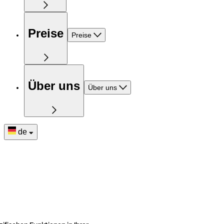
Preise
Preise
Über uns
Über uns
de