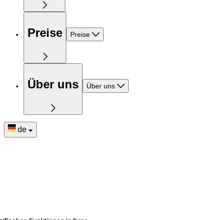
Preise
Preise
Über uns
Über uns
de