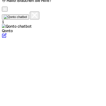
👋 Hallo! Brauchen Sie Hilfe?
1
Qonto