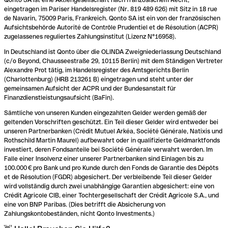
eingetragen im Pariser Handelsregister (Nr. 819 489 626) mit Sitz in 18 rue
de Navarin, 75009 Paris, Frankreich. Qonto SA ist ein von der französischen
Aufsichtsbehörde Autorité de Contrôle Prudentiel et de Résolution (ACPR)
zugelassenes reguliertes Zahlungsinstitut (Lizenz N°16958).
In Deutschland ist Qonto über die OLINDA Zweigniederlassung Deutschland
(c/o Beyond, Chausseestraße 29, 10115 Berlin) mit dem Ständigen Vertreter
Alexandre Prot tätig, im Handelsregister des Amtsgerichts Berlin
(Charlottenburg) (HRB 213261 B) eingetragen und steht unter der
gemeinsamen Aufsicht der ACPR und der Bundesanstalt für
Finanzdienstleistungsaufsicht (BaFin).
Sämtliche von unseren Kunden eingezahlten Gelder werden gemäß der
geltenden Vorschriften geschützt. Ein Teil dieser Gelder wird entweder bei
unseren Partnerbanken (Crédit Mutuel Arkéa, Société Générale, Natixis und
Rothschild Martin Maurel) aufbewahrt oder in qualifizierte Geldmarktfonds
investiert, deren Fondsanteile bei Société Générale verwahrt werden. Im
Falle einer Insolvenz einer unserer Partnerbanken sind Einlagen bis zu
100.000 € pro Bank und pro Kunde durch den Fonds de Garantie des Dépôts
et de Résolution (FGDR) abgesichert. Der verbleibende Teil dieser Gelder
wird vollständig durch zwei unabhängige Garantien abgesichert: eine von
Crédit Agricole CIB, einer Tochtergesellschaft der Crédit Agricole S.A., und
eine von BNP Paribas. (Dies betrifft die Absicherung von
Zahlungskontobeständen, nicht Qonto Investments.)