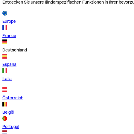
Entdecken Sie unsere länderspezifischen Funktionen in Ihrer bevor
Europe
France
Deutschland
España
Italia
Österreich
België
Portugal