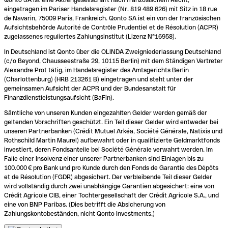
eingetragen im Pariser Handelsregister (Nr. 819 489 626) mit Sitz in 18 rue
de Navarin, 75009 Paris, Frankreich. Qonto SA ist ein von der französischen
Aufsichtsbehörde Autorité de Contrôle Prudentiel et de Résolution (ACPR)
zugelassenes reguliertes Zahlungsinstitut (Lizenz N°16958).
In Deutschland ist Qonto über die OLINDA Zweigniederlassung Deutschland
(c/o Beyond, Chausseestraße 29, 10115 Berlin) mit dem Ständigen Vertreter
Alexandre Prot tätig, im Handelsregister des Amtsgerichts Berlin
(Charlottenburg) (HRB 213261 B) eingetragen und steht unter der
gemeinsamen Aufsicht der ACPR und der Bundesanstalt für
Finanzdienstleistungsaufsicht (BaFin).
Sämtliche von unseren Kunden eingezahlten Gelder werden gemäß der
geltenden Vorschriften geschützt. Ein Teil dieser Gelder wird entweder bei
unseren Partnerbanken (Crédit Mutuel Arkéa, Société Générale, Natixis und
Rothschild Martin Maurel) aufbewahrt oder in qualifizierte Geldmarktfonds
investiert, deren Fondsanteile bei Société Générale verwahrt werden. Im
Falle einer Insolvenz einer unserer Partnerbanken sind Einlagen bis zu
100.000 € pro Bank und pro Kunde durch den Fonds de Garantie des Dépôts
et de Résolution (FGDR) abgesichert. Der verbleibende Teil dieser Gelder
wird vollständig durch zwei unabhängige Garantien abgesichert: eine von
Crédit Agricole CIB, einer Tochtergesellschaft der Crédit Agricole S.A., und
eine von BNP Paribas. (Dies betrifft die Absicherung von
Zahlungskontobeständen, nicht Qonto Investments.)