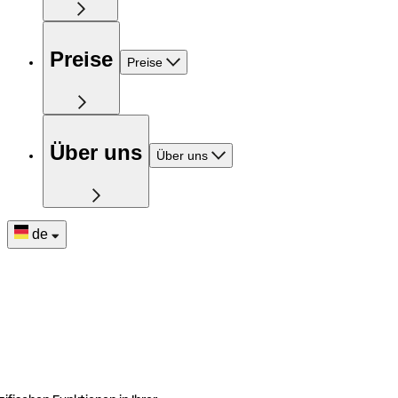
Preise
Preise
Über uns
Über uns
de