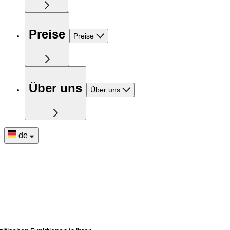
Preise
Preise
Über uns
Über uns
de