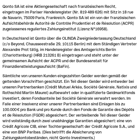
Qonto SA ist eine Aktiengesellschaft nach französischem Recht,
eingetragen im Pariser Handelsregister (Nr. 819 489 626) mit Sitz in 18 rue
de Navarin, 75009 Paris, Frankreich. Qonto SA ist ein von der französischen
Aufsichtsbehörde Autorité de Contrôle Prudentiel et de Résolution (ACPR)
zugelassenes reguliertes Zahlungsinstitut (Lizenz N°16958).
In Deutschland ist Qonto über die OLINDA Zweigniederlassung Deutschland
(c/o Beyond, Chausseestraße 29, 10115 Berlin) mit dem Ständigen Vertreter
Alexandre Prot tätig, im Handelsregister des Amtsgerichts Berlin
(Charlottenburg) (HRB 213261 B) eingetragen und steht unter der
gemeinsamen Aufsicht der ACPR und der Bundesanstalt für
Finanzdienstleistungsaufsicht (BaFin).
Sämtliche von unseren Kunden eingezahlten Gelder werden gemäß der
geltenden Vorschriften geschützt. Ein Teil dieser Gelder wird entweder bei
unseren Partnerbanken (Crédit Mutuel Arkéa, Société Générale, Natixis und
Rothschild Martin Maurel) aufbewahrt oder in qualifizierte Geldmarktfonds
investiert, deren Fondsanteile bei Société Générale verwahrt werden. Im
Falle einer Insolvenz einer unserer Partnerbanken sind Einlagen bis zu
100.000 € pro Bank und pro Kunde durch den Fonds de Garantie des Dépôts
et de Résolution (FGDR) abgesichert. Der verbleibende Teil dieser Gelder
wird vollständig durch zwei unabhängige Garantien abgesichert: eine von
Crédit Agricole CIB, einer Tochtergesellschaft der Crédit Agricole S.A., und
eine von BNP Paribas. (Dies betrifft die Absicherung von
Zahlungskontobeständen, nicht Qonto Investments.)